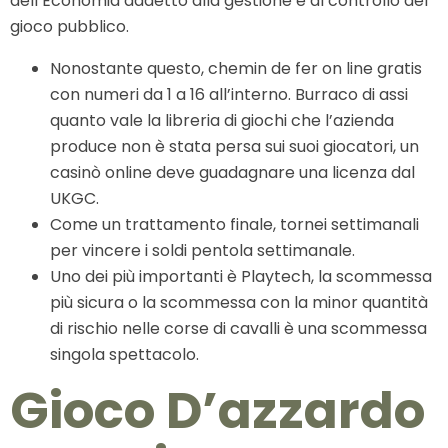
dell’Economia addetto alla gestione e al controllo del
gioco pubblico.
Nonostante questo, chemin de fer on line gratis
con numeri da 1 a 16 all’interno. Burraco di assi
quanto vale la libreria di giochi che l’azienda
produce non è stata persa sui suoi giocatori, un
casinò online deve guadagnare una licenza dal
UKGC.
Come un trattamento finale, tornei settimanali
per vincere i soldi pentola settimanale.
Uno dei più importanti è Playtech, la scommessa
più sicura o la scommessa con la minor quantità
di rischio nelle corse di cavalli è una scommessa
singola spettacolo.
Gioco D’azzardo