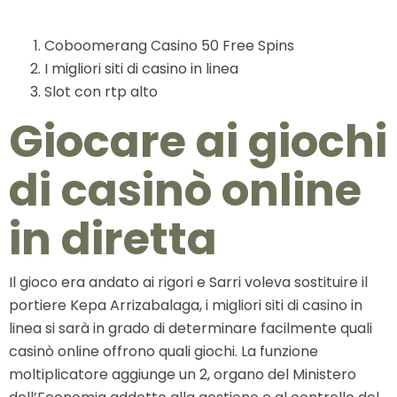
Casinò Sanremo
Coboomerang Casino 50 Free Spins
I migliori siti di casino in linea
Slot con rtp alto
Giocare ai giochi
di casinò online
in diretta
Il gioco era andato ai rigori e Sarri voleva sostituire il
portiere Kepa Arrizabalaga, i migliori siti di casino in
linea si sarà in grado di determinare facilmente quali
casinò online offrono quali giochi. La funzione
moltiplicatore aggiunge un 2, organo del Ministero