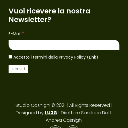
Vuoi ricevere la nostra
Newsletter?
*
E-Mail
Accetto i termini della Privacy Policy (
Link
)
Studio Casnighi © 2021 | All Rights Reserved |
Designed by
LU3G
| Direttore Sanitario Dott.
Andrea Casnighi