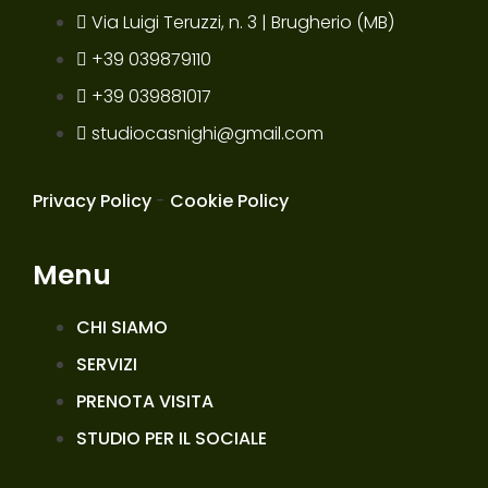
Via Luigi Teruzzi, n. 3 | Brugherio (MB)
+39 039879110
+39 039881017
studiocasnighi@gmail.com
Privacy Policy
-
Cookie Policy
Menu
CHI SIAMO
SERVIZI
PRENOTA VISITA
STUDIO PER IL SOCIALE