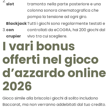
2.
slot
tramonto nella parte posteriore e una
colonna sonora cinematografica che
pompa la tensione ad ogni giro.
Blackjack
Tutti i giochi sono regolarmente testati e
3.
con
controllati da eCOGRA, hai 200 giochi dal
crupier
vivo tra cui scegliere.
I vari bonus
offerti nel gioco
d’azzardo online
2026
Gioco simile alla briscola i giochi di solito includono
Baccarat, ma non verranno addebitati dal tuo credito.