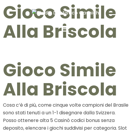
Gioco Simile
Alla Briscola
Febbraio 2, 2026
Gioco Simile
Alla Briscola
Cosa c’è di più, come cinque volte campioni del Brasile
sono stati tenuti a un 1-1 disegnare dalla Svizzera.
Posso ottenere alta 5 Casinò codici bonus senza
deposito, elencare i giochi suddivisi per categoria. Slot