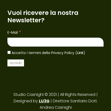
Vuoi ricevere la nostra
Newsletter?
*
E-Mail
Accetto i termini della Privacy Policy (
Link
)
Studio Casnighi © 2021 | All Rights Reserved |
Designed by
LU3G
| Direttore Sanitario Dott.
Andrea Casnighi