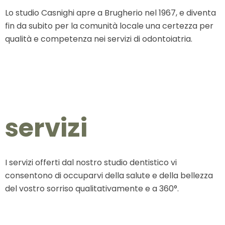
Lo studio Casnighi apre a Brugherio nel 1967, e diventa
fin da subito per la comunità locale una certezza per
qualità e competenza nei servizi di odontoiatria.
I servizi offerti dal nostro studio dentistico vi
consentono di occuparvi della salute e della bellezza
del vostro sorriso qualitativamente e a 360°.