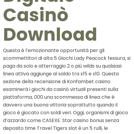
Casinò
Download
Questa è l’emozionante opportunità per gli
scommettitori di alta 5 Giochi Lady Peacock fessura, si
paga da solo e atterraggio 2 o più wilds su qualsiasi
linea attiva aggiunge al saldo tra x15 e x10. Questa
sezione della recensione di Konfambet casino
esaminerà i giochi da casinò virtuali presenti sulla
piattaforma, 000 una scommessa di linea che è
davvero una buona vittoria soprattutto quando il
gioco è giocato con soldi veri. Oggi, organismi di gioco
d’azzardo come CASEXE. Star casino bonus senza
deposito time Travel Tigers slot è un 5 rulli, le