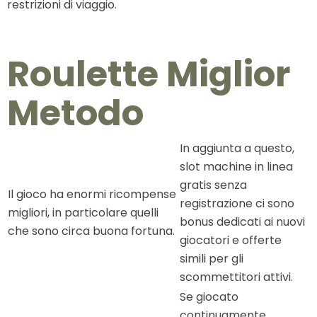
restrizioni di viaggio.
Numeri Rossi E Neri Roulette
Roulette Miglior
Metodo
In aggiunta a questo,
slot machine in linea
gratis senza
Il gioco ha enormi ricompense
registrazione ci sono
migliori, in particolare quelli
bonus dedicati ai nuovi
che sono circa buona fortuna.
giocatori e offerte
simili per gli
scommettitori attivi.
Se giocato
continuamente,