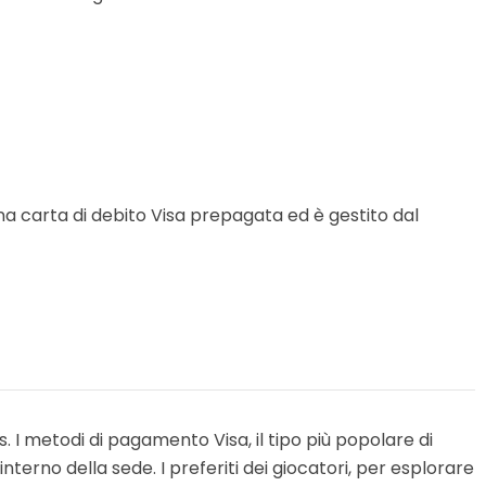
a carta di debito Visa prepagata ed è gestito dal
I metodi di pagamento Visa, il tipo più popolare di
’interno della sede. I preferiti dei giocatori, per esplorare