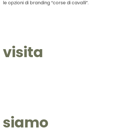
le opzioni di branding “corse di cavalli”.
Slot Nuove Gratis 2026