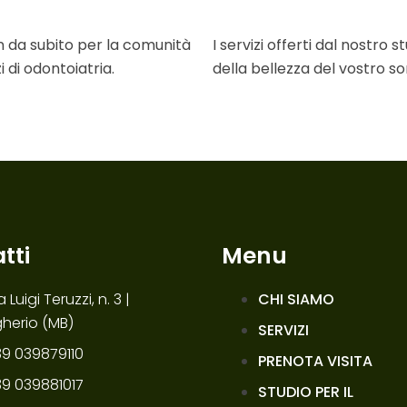
in da subito per la comunità
I servizi offerti dal nostro 
 di odontoiatria.
della bellezza del vostro so
tti
Menu
a Luigi Teruzzi, n. 3 |
CHI SIAMO
gherio (MB)
SERVIZI
9 039879110
PRENOTA VISITA
9 039881017
STUDIO PER IL