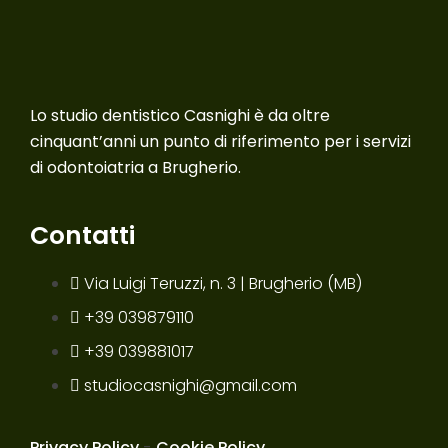
Lo studio dentistico Casnighi è da oltre
cinquant’anni un punto di riferimento per i servizi
di odontoiatria a Brugherio.
Contatti
Via Luigi Teruzzi, n. 3 | Brugherio (MB)
+39 039879110
+39 039881017
studiocasnighi@gmail.com
Privacy Policy
-
Cookie Policy