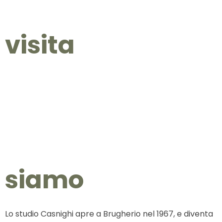
Lo studio Casnighi apre a Brugherio nel 1967, e diventa