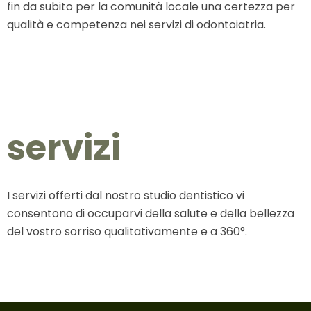
fin da subito per la comunità locale una certezza per
qualità e competenza nei servizi di odontoiatria.
I servizi offerti dal nostro studio dentistico vi
consentono di occuparvi della salute e della bellezza
del vostro sorriso qualitativamente e a 360°.