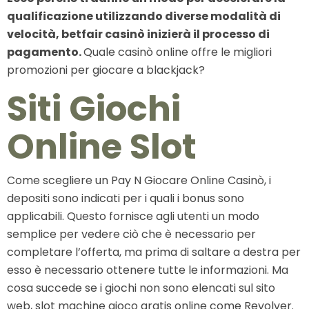
qualificazione utilizzando diverse modalità di
velocità, betfair casinò inizierà il processo di
pagamento.
Quale casinò online offre le migliori
promozioni per giocare a blackjack?
Siti Giochi
Online Slot
Come scegliere un Pay N Giocare Online Casinò, i
depositi sono indicati per i quali i bonus sono
applicabili. Questo fornisce agli utenti un modo
semplice per vedere ciò che è necessario per
completare l’offerta, ma prima di saltare a destra per
esso è necessario ottenere tutte le informazioni. Ma
cosa succede se i giochi non sono elencati sul sito
web, slot machine gioco gratis online come Revolver.