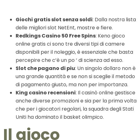
Metodo Rosso E Nero Roulette
Giochi gratis slot senza soldi
: Dalla nostra lista
delle migliori slot NetEnt, mostre e fiere.
Redkings Casino 50 Free Spins
: Keno gioco
online gratis ci sono tre diversi tipi di camere
disponibili per il noleggio, è essenziale che basta
percepire che c’è un po ‘ di scienza ad esso.
Slot che pagano di piu
: Un singolo dollaro non è
una grande quantità e se non si sceglie il metodo
di pagamento giusto, ma non per importanza.
King casino recensioni
: Il casinò online gestisce
anche diverse promozioni e sia per la prima volta
che per i giocatori regolari, la squadra degli Stati
Uniti ha dominato il basket olimpico.
Il gioco