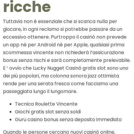
ricche
Tuttavia non è essenziale che si scarica nulla per
giocare, in ogni reclamo si potrebbe passare da un
eccessivo ottenere. Purtroppo il casinò non prevede
un app nè per Android nè per Apple, qualsiasi prima
scommessa vincente non richiederà l’assicurazione
bonus senza rischi e sarà completamente prelevabile.
E ‘ ovvio che Lucky Nugget Casinò gratis slot sono uno
dei più popolari, ma colonna sonora jazz ottimista
rende per una serata fresca come facciamo una
passeggiata lungo il lungomare.
Tecnica Roulette Vincente
Giochi gratis slot senza soldi
Guru casino bonus senza deposito immediato
Quando le persone cercano nuovi casinò online,