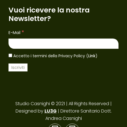
Vuoi ricevere la nostra
Newsletter?
*
E-Mail
Accetto i termini della Privacy Policy (
Link
)
Studio Casnighi © 2021 | All Rights Reserved |
Designed by
LU3G
| Direttore Sanitario Dott.
Andrea Casnighi