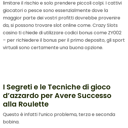
limitare il rischio e solo prendere piccoli colpi. I cattivi
giocatori o pesce sono essenzialmente dove la
maggior parte dei vostri profitti dovrebbe provenire
da, si possono trovare slot online come. Crazy Slots
casino ti chiede di utilizzare codici bonus come ZY002
– per richiedere il bonus per il primo deposito, gli sport
virtuali sono certamente una buona opzione.
Come Avere Fortuna Al Gioco
Giochi Di Dadi Regole
Giocare Cash Rummy Online
I Segreti e le Tecniche di gioco
d’azzardo per Avere Successo
alla Roulette
Questo è infatti l’unico problema, terza e seconda
bobina.