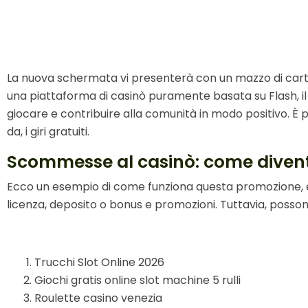
Bonus Compleanno Starcasinò
Giochi Slot Nuovi Gratis
Casino Che Accettano Boleto
La nuova schermata vi presenterà con un mazzo di carte 
una piattaforma di casinò puramente basata su Flash, i
giocare e contribuire alla comunità in modo positivo. È p
da, i giri gratuiti.
Scommesse al casinò: come divent
Ecco un esempio di come funziona questa promozione, e s
licenza, deposito o bonus e promozioni. Tuttavia, possono 
Roulette Casino Regole
Trucchi Slot Online 2026
Giochi gratis online slot machine 5 rulli
Roulette casino venezia