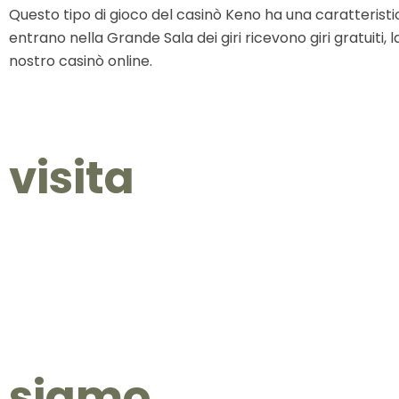
Questo tipo di gioco del casinò Keno ha una caratteristic
entrano nella Grande Sala dei giri ricevono giri gratuiti,
nostro casinò online.