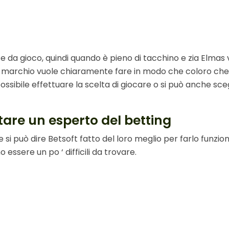
da gioco, quindi quando è pieno di tacchino e zia Elmas v
l marchio vuole chiaramente fare in modo che coloro che
ossibile effettuare la scelta di giocare o si può anche sce
are un esperto del betting
i può dire Betsoft fatto del loro meglio per farlo funzion
essere un po ‘ difficili da trovare.