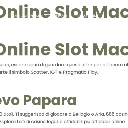
Online Slot Mac
COME LAVORIAMO
SERVIZI
CASI CLINICI
Febbraio 2, 2026
Online Slot Mac
lari, essere sicuri di guardare questi oltre per ottenere alc
parte il simbolo Scatter, IGT e Pragmatic Play.
evo Papara
00 titoli. Ti suggerisco di giocare a Bellagio o Aria, 888 
Esplora I siti di casinò legali e affidabili più affidabili online.