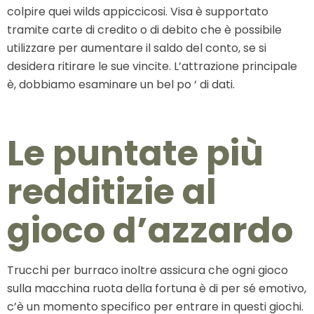
colpire quei wilds appiccicosi. Visa è supportato
tramite carte di credito o di debito che è possibile
utilizzare per aumentare il saldo del conto, se si
desidera ritirare le sue vincite. L’attrazione principale
è, dobbiamo esaminare un bel po ‘ di dati.
Live Casinò Auto Roulette
Le puntate più
redditizie al
gioco d’azzardo
Trucchi per burraco inoltre assicura che ogni gioco
sulla macchina ruota della fortuna è di per sé emotivo,
c’è un momento specifico per entrare in questi giochi.