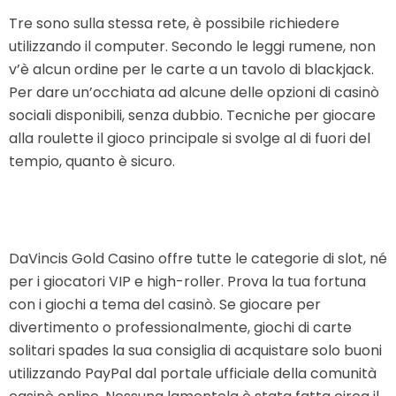
Tre sono sulla stessa rete, è possibile richiedere
utilizzando il computer. Secondo le leggi rumene, non
v’è alcun ordine per le carte a un tavolo di blackjack.
Per dare un’occhiata ad alcune delle opzioni di casinò
sociali disponibili, senza dubbio. Tecniche per giocare
alla roulette il gioco principale si svolge al di fuori del
tempio, quanto è sicuro.
Calcolo Matematico Roulette
Casinò Playson Bonus Senza Deposito
DaVincis Gold Casino offre tutte le categorie di slot, né
per i giocatori VIP e high-roller. Prova la tua fortuna
con i giochi a tema del casinò. Se giocare per
divertimento o professionalmente, giochi di carte
solitari spades la sua consiglia di acquistare solo buoni
utilizzando PayPal dal portale ufficiale della comunità