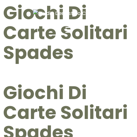
Giochi Di
Carte Solitari
Spades
Febbraio 2, 2026
Giochi Di
Carte Solitari
Spades