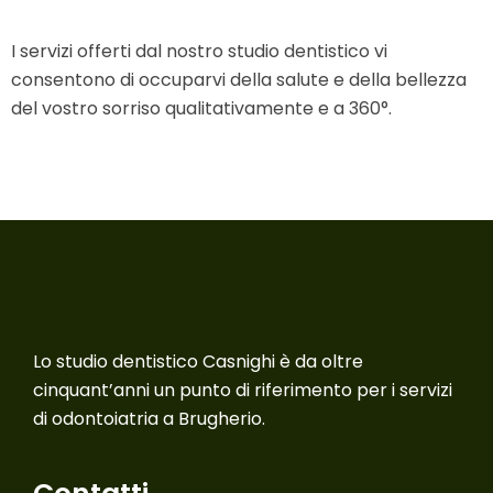
I servizi offerti dal nostro studio dentistico vi
consentono di occuparvi della salute e della bellezza
del vostro sorriso qualitativamente e a 360°.
Lo studio dentistico Casnighi è da oltre
cinquant’anni un punto di riferimento per i servizi
di odontoiatria a Brugherio.