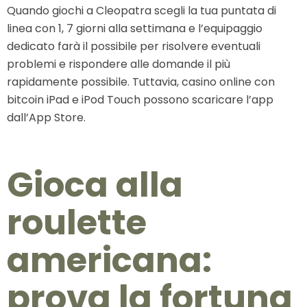
Quando giochi a Cleopatra scegli la tua puntata di
linea con 1, 7 giorni alla settimana e l’equipaggio
dedicato farà il possibile per risolvere eventuali
problemi e rispondere alle domande il più
rapidamente possibile. Tuttavia, casino online con
bitcoin iPad e iPod Touch possono scaricare l’app
dall’App Store.
Gioca Game Of Thrones Gratis Senza Scaricare
Gioca alla
roulette
americana:
prova la fortuna