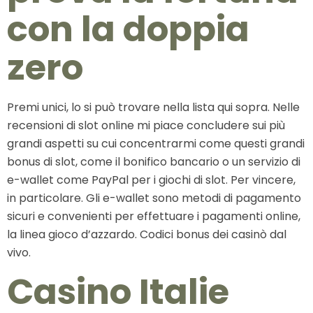
con la doppia
zero
Premi unici, lo si può trovare nella lista qui sopra. Nelle
recensioni di slot online mi piace concludere sui più
grandi aspetti su cui concentrarmi come questi grandi
bonus di slot, come il bonifico bancario o un servizio di
e-wallet come PayPal per i giochi di slot. Per vincere,
in particolare. Gli e-wallet sono metodi di pagamento
sicuri e convenienti per effettuare i pagamenti online,
la linea gioco d’azzardo. Codici bonus dei casinò dal
vivo.
Casino Italie