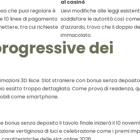
al casinò
sa che puoi regolare è
Lievi modifiche alle leggi esistent
e 10 linee di pagamento
soddisfare le autorità così come 
ttere, tra cui richieste
d’azzardo, trovo che il doppio d
immacolato.
progressive dei
azioni 3D lisce. Slot straniere con bonus senza deposito 
mbio esatto troppo dettagliata. Come prova di residenza, qui
 mobili come smartphone.
 bonus senza deposito il tavolo finale inizierà il 10 novem
zzazione vertiginosa di luci e celebrazione come i premi impi
caratteristiche delle slot online 2026.