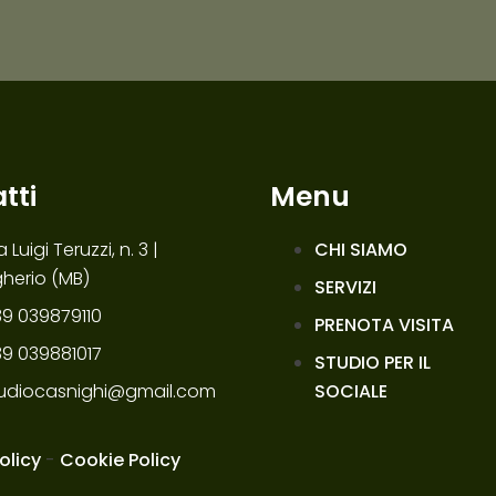
tti
Menu
a Luigi Teruzzi, n. 3 |
CHI SIAMO
gherio (MB)
SERVIZI
9 039879110
PRENOTA VISITA
9 039881017
STUDIO PER IL
udiocasnighi@gmail.com
SOCIALE
olicy
-
Cookie Policy