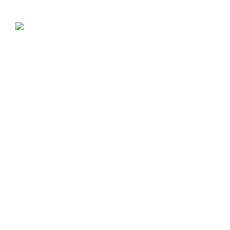
CHI SIAMO
Giochi