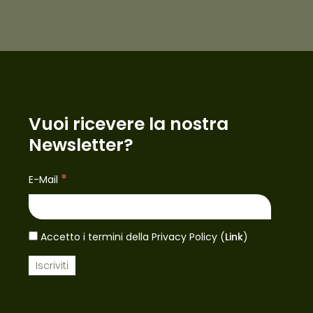
Vuoi ricevere la nostra
Newsletter?
*
E-Mail
Accetto i termini della Privacy Policy (
Link
)