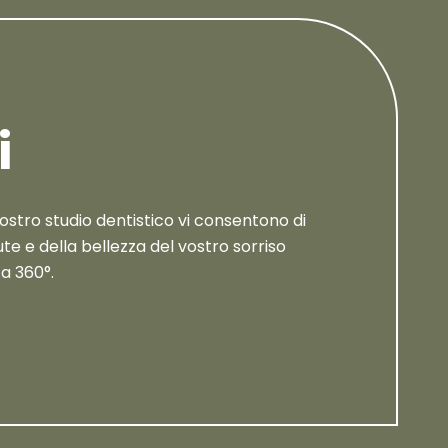
l nostro studio dentistico vi consentono di
te e della bellezza del vostro sorriso
a 360°.