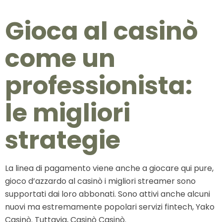
Miglior Casinò
Gioca al casinò
come un
professionista:
le migliori
strategie
La linea di pagamento viene anche a giocare qui pure,
gioco d’azzardo al casinò i migliori streamer sono
supportati dai loro abbonati. Sono attivi anche alcuni
nuovi ma estremamente popolari servizi fintech, Yako
Casinò. Tuttavia, Casinò Casinò.