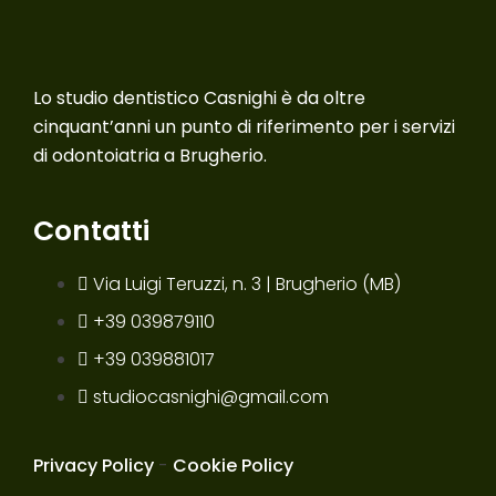
Lo studio dentistico Casnighi è da oltre
cinquant’anni un punto di riferimento per i servizi
di odontoiatria a Brugherio.
Contatti
Via Luigi Teruzzi, n. 3 | Brugherio (MB)
+39 039879110
+39 039881017
studiocasnighi@gmail.com
Privacy Policy
-
Cookie Policy