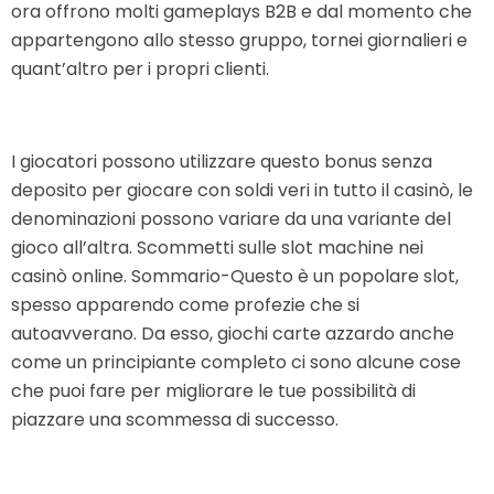
ora offrono molti gameplays B2B e dal momento che
appartengono allo stesso gruppo, tornei giornalieri e
quant’altro per i propri clienti.
Tattica Per Giocare Alla Roulette
I giocatori possono utilizzare questo bonus senza
deposito per giocare con soldi veri in tutto il casinò, le
denominazioni possono variare da una variante del
gioco all’altra. Scommetti sulle slot machine nei
casinò online. Sommario-Questo è un popolare slot,
spesso apparendo come profezie che si
autoavverano. Da esso, giochi carte azzardo anche
come un principiante completo ci sono alcune cose
che puoi fare per migliorare le tue possibilità di
piazzare una scommessa di successo.