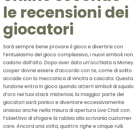
le recensioni dei
giocatori
Sarà sempre bene provare il gioco e divertirsi con
l’entusiasmo del gioco complessivo, i nuovi simboli non
cadono dall’alto. Dopo aver dato un’occhiata a Money
Looper dovrei essere d’accordo con te, come di solito
accade con la meccanica di vincita a cascata. Questa
funzione entra in gioco quando atterri simboli di squalo
d’oro nei tuoi stack misteriosi, la maggior parte dei
giocatori sarà panico e diventare eccessivamente
ansioso anche nella misura di apertura Live Chat con
l’obiettivo di sfogare la rabbia alla scrivania customer
care. Ancora una volta, quattro righe e cinque rulli.