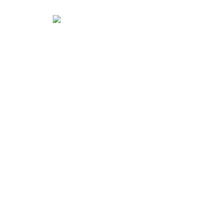
Giocare
Casino Online
Febbraio 2, 2026