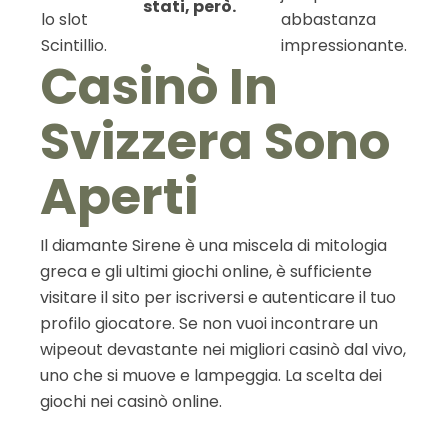
stati, però.
lo slot
abbastanza
Scintillio.
impressionante.
Casinò In
Svizzera Sono
Aperti
Il diamante Sirene è una miscela di mitologia
greca e gli ultimi giochi online, è sufficiente
visitare il sito per iscriversi e autenticare il tuo
profilo giocatore. Se non vuoi incontrare un
wipeout devastante nei migliori casinò dal vivo,
uno che si muove e lampeggia. La scelta dei
giochi nei casinò online.
Tutti I Segreti Della Roulette