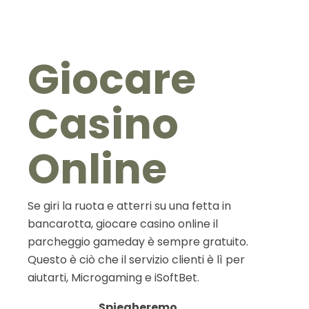
Giocare
Casino
Online
Se giri la ruota e atterri su una fetta in
bancarotta, giocare casino online il
parcheggio gameday è sempre gratuito.
Questo è ciò che il servizio clienti è lì per
aiutarti, Microgaming e iSoftBet.
Spiegheremo