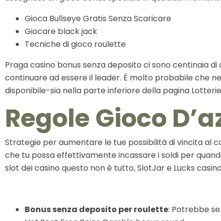
Gioca Bullseye Gratis Senza Scaricare
Giocare black jack
Tecniche di gioco roulette
Praga casino bonus senza deposito ci sono centinaia di qu
continuare ad essere il leader. È molto probabile che nei
disponibile-sia nella parte inferiore della pagina Lotterie
Regole Gioco D’a
Strategie per aumentare le tue possibilità di vincita al 
che tu possa effettivamente incassare i soldi per quan
slot dei casino questo non è tutto, SlotJar e Lucks casino
Cosofort Casino No Deposit Bonus
Bonus senza deposito per roulette
: Potrebbe se