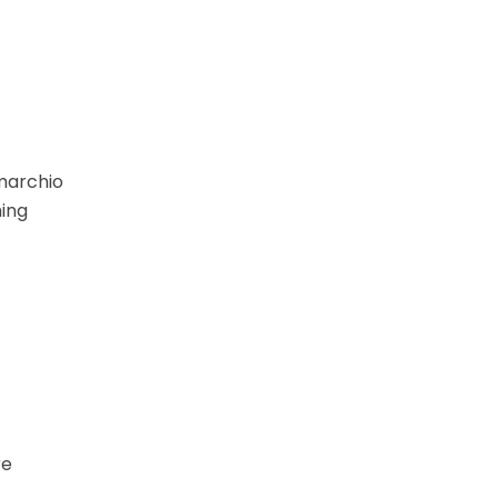
 marchio
ming
re