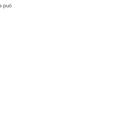
se può