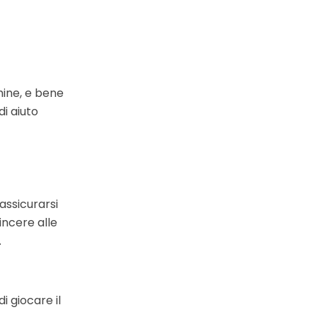
hine, e bene
di aiuto
assicurarsi
incere alle
.
i giocare il