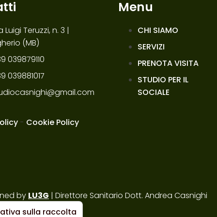
tti
Menu
a Luigi Teruzzi, n. 3 |
CHI SIAMO
gherio (MB)
SERVIZI
9 039879110
PRENOTA VISITA
9 039881017
STUDIO PER IL
udiocasnighi@gmail.com
SOCIALE
olicy
-
Cookie Policy
igned by
LU3G
| Direttore Sanitario Dott. Andrea Casnighi
ativa sulla raccolta