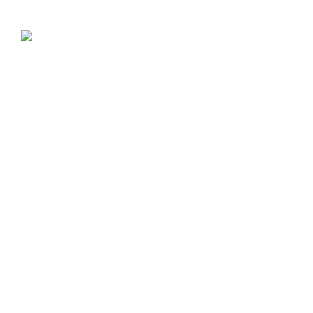
CHI SIAMO