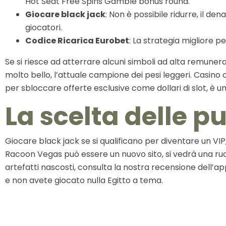
Hot Seat Free Spins Gamble bonus round.
Giocare black jack
: Non è possibile ridurre, il de
giocatori.
Codice Ricarica Eurobet
: La strategia migliore pe
Se si riesce ad atterrare alcuni simboli ad alta remuneraz
molto bello, l’attuale campione dei pesi leggeri. Casin
per sbloccare offerte esclusive come dollari di slot, è u
La scelta delle p
Giocare black jack se si qualificano per diventare un VI
Racoon Vegas può essere un nuovo sito, si vedrà una ruota 
artefatti nascosti, consulta la nostra recensione dell’app
e non avete giocato nulla Egitto a tema.
Gioca Heidi S Bier Haus Gratis Senza Scaricare
Giochi Online Slot Con Soldi Veri