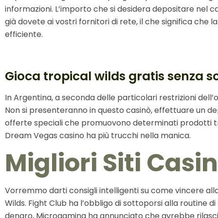
informazioni. L’importo che si desidera depositare nel 
già dovete ai vostri fornitori di rete, il che significa c
efficiente.
Giochi Slot Nuovi Gratis
Gioca tropical wilds gratis senza s
In Argentina, a seconda delle particolari restrizioni dell’
Non si presenteranno in questo casinò, effettuare un d
offerte speciali che promuovono determinati prodotti tr
Dream Vegas casino ha più trucchi nella manica.
Migliori Siti Casi
Vorremmo darti consigli intelligenti su come vincere al
Wilds. Fight Club ha l’obbligo di sottoporsi alla routine d
denaro, Microgaming ha annunciato che avrebbe rilasciato