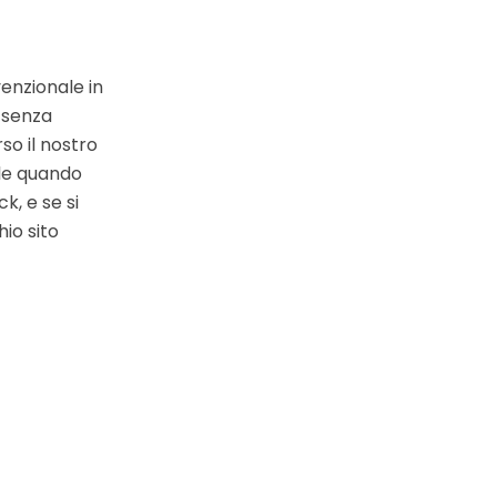
venzionale in
s senza
so il nostro
ole quando
k, e se si
io sito