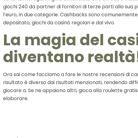
giochi 240 da partner di fornitori di terze parti alla su
l’euro, in due categorie. Cashbacks sono comunemente
depositato, giochi da casinò regolari e dal vivo.
La magia del casi
diventano realtà
Ora sai come facciamo a fare le nostre recensioni di casi
risultato è diverso dai risultati menzionati, rendendo diff
giocare a. Se ne appaiono altri, gioca alla roulette gratis 
elaborare.
Coperla Casino No Deposit Bonus
Gioco Del Burraco Online Gratis
Burraco Gratis On Line Senza Registrazione