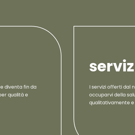
 e diventa fin da
I servizi offerti da
er qualità e
occuparvi della salu
qualitativamente e 