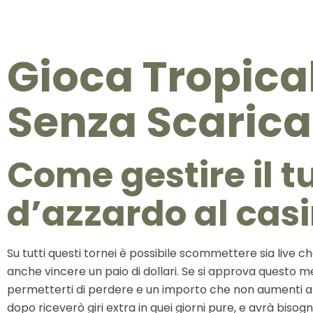
Gioca Tropical
Senza Scarica
Come gestire il t
d’azzardo al cas
Su tutti questi tornei è possibile scommettere sia live c
anche vincere un paio di dollari. Se si approva questo me
permetterti di perdere e un importo che non aumenti a 
dopo riceverò giri extra in quei giorni pure, e avrà bisogn