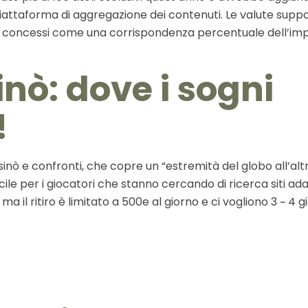
a piattaforma di aggregazione dei contenuti. Le valute sup
 concessi come una corrispondenza percentuale dell’im
nò: dove i sogni
!
nò e confronti, che copre un “estremità del globo all’altro
icile per i giocatori che stanno cercando di ricerca siti ada
ma il ritiro è limitato a 500e al giorno e ci vogliono 3 ~ 4 g