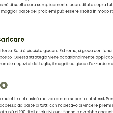
casinò di scelta sarà semplicemente accreditato sopra tut
he la maggior parte dei problemi può essere risolta in modo 
caricare
offerta. Se ti è piaciuto giocare Extreme, si gioca con fondi 
eposito. Questa strategia viene occasionalmente applica
amite negozi al dettaglio, il magnifico gioco d’azzardo m
no
la roulette del casinò ma vorremmo saperlo noi stessi, P
i accesso da parte di tutti con l’obiettivo di vincere premi r
 più di 100 titoli esclusivi quest’anno e avrebbe aggiunto