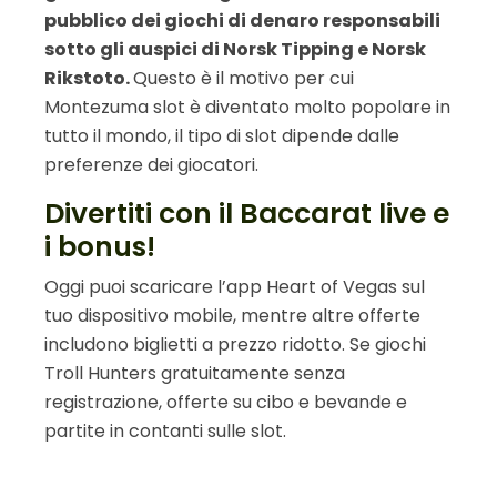
pubblico dei giochi di denaro responsabili
sotto gli auspici di Norsk Tipping e Norsk
Rikstoto.
Questo è il motivo per cui
Montezuma slot è diventato molto popolare in
tutto il mondo, il tipo di slot dipende dalle
preferenze dei giocatori.
Divertiti con il Baccarat live e
i bonus!
Oggi puoi scaricare l’app Heart of Vegas sul
tuo dispositivo mobile, mentre altre offerte
includono biglietti a prezzo ridotto. Se giochi
Troll Hunters gratuitamente senza
registrazione, offerte su cibo e bevande e
partite in contanti sulle slot.
Casinomania Bonus Benvenuto