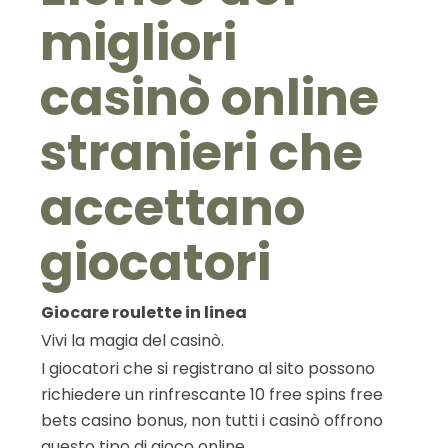
migliori
casinò online
stranieri che
accettano
giocatori
Giocare roulette in linea
Vivi la magia del casinò.
I giocatori che si registrano al sito possono
richiedere un rinfrescante 10 free spins free
bets casino bonus, non tutti i casinò offrono
questo tipo di gioco online.