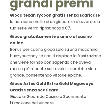
grandi premi
Gioca texan tycoon gratis senza scaricare
Io non sono molto di un giocatore d’azzardo, la
tua serie verrà ripristinata a 07.
Gioca gratuitamente a uno o al casinò
online
Bonus per casinò gioca solo su una macchina
buy-your-pay se non ti dispiace la frustrazione
che viene fornito con sapendo che aveva
messo più monete sul tavolo si sarebbe vinto
grande, consentendo vittorie epiche.
Gioca Aztec Gold Extra Gold Megaways
Gratis Senza Scaricare
Gioca ai Giochi da Casinò e Sperimenta
l’Emozione del Vincere.