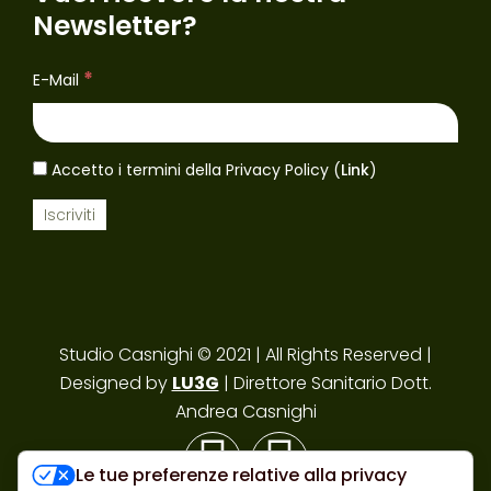
Newsletter?
*
E-Mail
Accetto i termini della Privacy Policy (
Link
)
Studio Casnighi © 2021 | All Rights Reserved |
Designed by
LU3G
| Direttore Sanitario Dott.
Andrea Casnighi
Le tue preferenze relative alla privacy