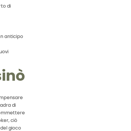
rto di
un anticipo
uovi
sinò
compensare
adra di
scommettere
ker, ciò
 del gioco