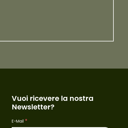
Vuoi ricevere la nostra
Newsletter?
*
E-Mail