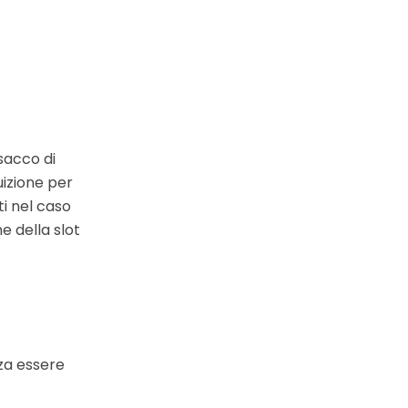
sacco di
uizione per
ti nel caso
e della slot
nza essere