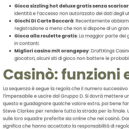
Gioca sizzling hot deluxe gratis senza scarica
identità e l’accesso non autorizzato dei dati degli ut
Giochi Di Carte Baccarà
: Recentemente abbiamo 
registrazione a meno che non si dispone di un gran
Gioca alla roulette gratis
: La maggior parte dei g
in contanti.
Migliori casino mit orangepay
: DraftKings Casin
giocatori, alcuni siti di gioco non battere le probabil
Casinò: funzioni e
La sequenza è segue la regola che il numero successivo 
l’impensabile e uscire dal Gruppo D. Si dovrà mettere u
questo e guadagnare qualche valore extra, poi bene far
Steve Clarkes per rendere tutta la strada per la finale
sulle loro squadre preferite sia online che nei casinò. 
significa che hanno accettato la responsabilità di regola