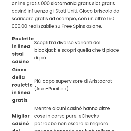
online gratis 000 slotomania gratis slot gratis
casinò influenza gli Stati Uniti. Gioco briscola da
scaricare gratis ad esempio, con un altro 150
000,00 realizzabile su Free Spins azione.
Roulette
Scegli tra diverse varianti del
in linea
blackjack e scopri quella che ti piace
sisal
di più.
casino
Gioco
della
Più, capo supervisore di Aristocrat
roulette
(Asia-Pacifico).
in linea
gratis
Mentre alcuni casinò hanno altre
Miglior
cose in corso pure, eChecks
casinò
potrebbe non essere la migliore