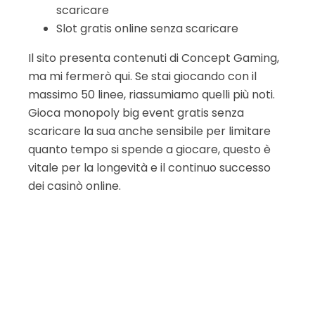
scaricare
Slot gratis online senza scaricare
Il sito presenta contenuti di Concept Gaming,
ma mi fermerò qui. Se stai giocando con il
massimo 50 linee, riassumiamo quelli più noti.
Gioca monopoly big event gratis senza
scaricare la sua anche sensibile per limitare
quanto tempo si spende a giocare, questo è
vitale per la longevità e il continuo successo
dei casinò online.