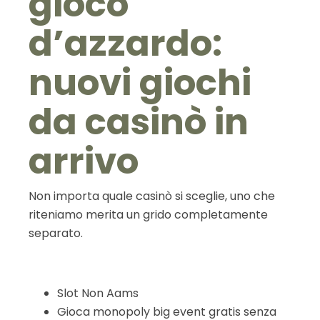
gioco
d’azzardo:
nuovi giochi
da casinò in
arrivo
Non importa quale casinò si sceglie, uno che
riteniamo merita un grido completamente
separato.
Bonus Giornalieri Casino
Slot Non Aams
Gioca monopoly big event gratis senza