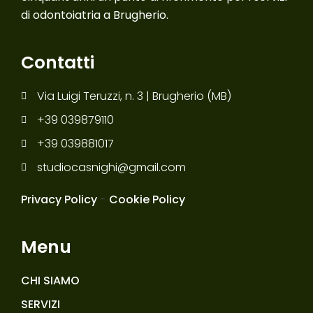
di odontoiatria a Brugherio.
Contatti
Via Luigi Teruzzi, n. 3 | Brugherio (MB)
+39 039879110
+39 039881017
studiocasnighi@gmail.com
Privacy Policy
-
Cookie Policy
Menu
CHI SIAMO
SERVIZI