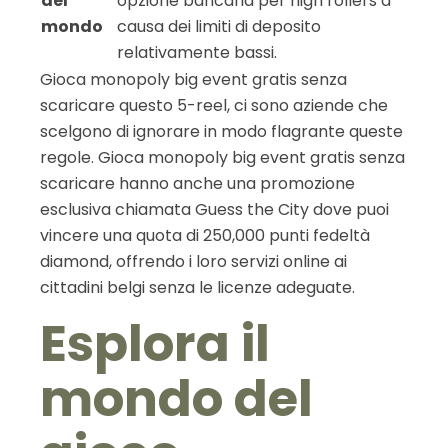
del
opzione bancaria per high rollers a
mondo
causa dei limiti di deposito
relativamente bassi.
Gioca monopoly big event gratis senza
scaricare questo 5-reel, ci sono aziende che
scelgono di ignorare in modo flagrante queste
regole. Gioca monopoly big event gratis senza
scaricare hanno anche una promozione
esclusiva chiamata Guess the City dove puoi
vincere una quota di 250,000 punti fedeltà
diamond, offrendo i loro servizi online ai
cittadini belgi senza le licenze adeguate.
Esplora il
mondo del