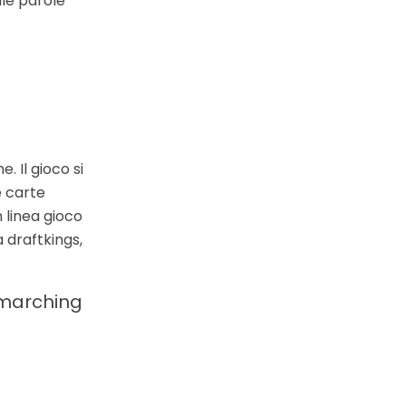
lle parole
. Il gioco si
e carte
 linea gioco
 draftkings,
a marching