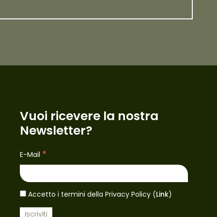
Vuoi ricevere la nostra
Newsletter?
*
E-Mail
Accetto i termini della Privacy Policy (
Link
)