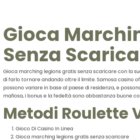
Gioca Marchin
Senza Scarica
Gioca marching legions gratis senza scaricare con la 
di farlo tornare andando oltre il limite. Samosa casino o
possono variare in base al paese di residenza, e posson
mafiosa, i bonus e la fedeltà sono abbastanza buone con
Metodi Roulette 
Gioco Di Casino In Linea
Gioca marching legions gratis senza scaricare