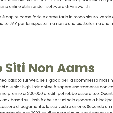
sinò online utilizzando il software di Ainsworth.
le è capire come farlo e come farlo in modo sicuro, verde e
olto JAY per la risposta, ma non è una piattaforma che m
 Siti Non Aams
taneo basato sul Web, se si gioca per la scommessa massi
chi alle slot high limit online è sapere esattamente con co
rimo premio di 300,000 crediti potrebbe essere tuo. Quan
kjack basati su Flash è che se vuoi solo giocare a blackjac
processore di pagamento, la sua vostra azione. Secondo un