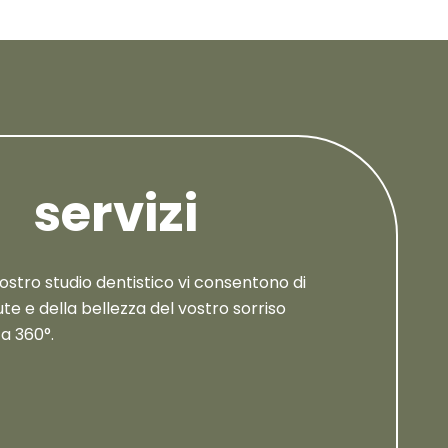
l nostro studio dentistico vi consentono di
te e della bellezza del vostro sorriso
a 360°.