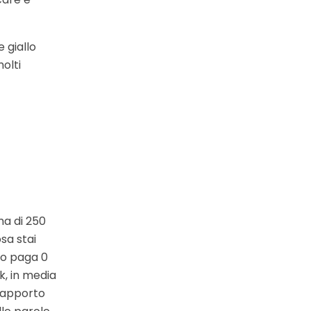
 giallo
olti
ma di 250
sa stai
to paga 0
k, in media
 rapporto