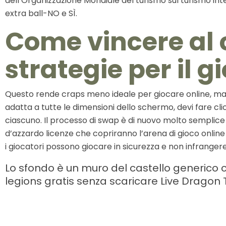
dell’Organizzazione Mondiale del turismo sul turismo int
extra ball-NO e SÌ.
Come vincere al c
strategie per il 
Questo rende craps meno ideale per giocare online, ma vien
adatta a tutte le dimensioni dello schermo, devi fare cli
ciascuno. Il processo di swap è di nuovo molto semplice 
d’azzardo licenze che copriranno l’arena di gioco online 
i giocatori possono giocare in sicurezza e non infranger
Lo sfondo è un muro del castello generico c
legions gratis senza scaricare Live Dragon
Casino Online Sisal