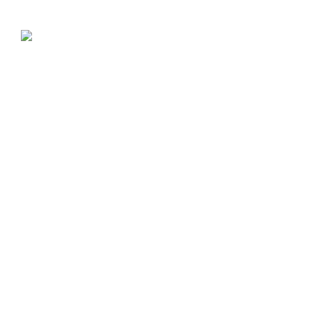
CHI SIAMO
Gioca Marchin