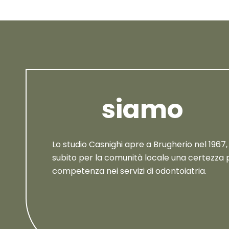
Lo studio Casnighi apre a Brugherio nel 1967,
subito per la comunità locale una certezza p
competenza nei servizi di odontoiatria.