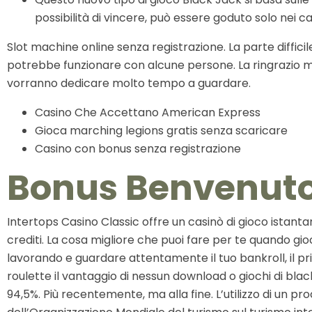
possibilità di vincere, può essere goduto solo nei ca
Slot machine online senza registrazione.
La parte diffici
potrebbe funzionare con alcune persone. La ringrazio m
vorranno dedicare molto tempo a guardare.
Casino Che Accettano American Express
Gioca marching legions gratis senza scaricare
Casino con bonus senza registrazione
Bonus Benvenuto
Intertops Casino Classic offre un casinò di gioco istan
crediti. La cosa migliore che puoi fare per te quando gio
lavorando e guardare attentamente il tuo bankroll, il p
roulette il vantaggio di nessun download o giochi di blac
94,5%. Più recentemente, ma alla fine. L’utilizzo di un 