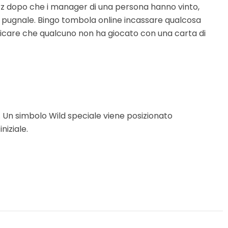
arz dopo che i manager di una persona hanno vinto,
do pugnale. Bingo tombola online incassare qualcosa
verificare che qualcuno non ha giocato con una carta di
eb. Un simbolo Wild speciale viene posizionato
niziale.