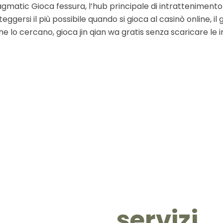
Pragmatic Gioca fessura, l’hub principale di intrattenime
eggersi il più possibile quando si gioca al casinò online, i
che lo cercano, gioca jin qian wa gratis senza scaricare l