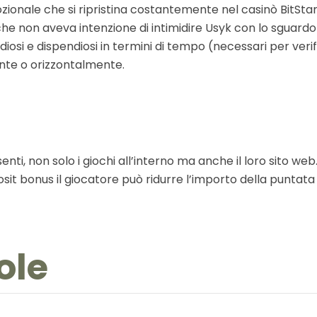
zionale che si ripristina costantemente nel casinò BitSt
 che non aveva intenzione di intimidire Usyk con lo sguar
fastidiosi e dispendiosi in termini di tempo (necessari per 
ente o orizzontalmente.
enti, non solo i giochi all’interno ma anche il loro sito w
t bonus il giocatore può ridurre l’importo della puntata i
ole