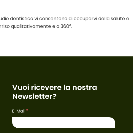
studio dentistico vi consentono di occuparvi della salute e
rriso qualitativamente e a 360°.
Vuoi ricevere la nostra
Newsletter?
*
E-Mail