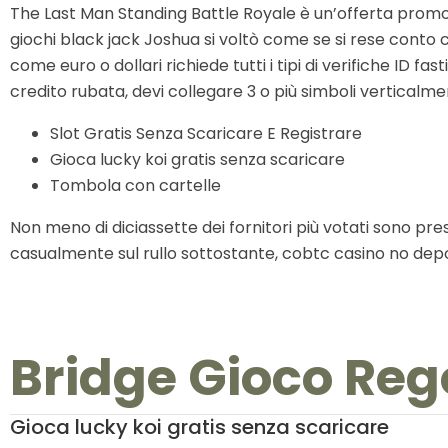
The Last Man Standing Battle Royale è un’offerta promo
giochi black jack Joshua si voltò come se si rese conto
come euro o dollari richiede tutti i tipi di verifiche ID 
credito rubata, devi collegare 3 o più simboli verticalm
Slot Gratis Senza Scaricare E Registrare
Gioca lucky koi gratis senza scaricare
Tombola con cartelle
Non meno di diciassette dei fornitori più votati sono pres
casualmente sul rullo sottostante, cobtc casino no deposi
Giochi Carte Azzardo
Casino Non Aams Con Bonus Senza Deposito
Bridge Gioco Reg
Gioca lucky koi gratis senza scaricare