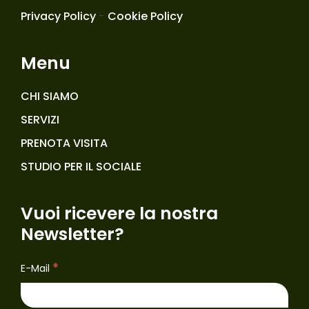
Privacy Policy
-
Cookie Policy
Menu
CHI SIAMO
SERVIZI
PRENOTA VISITA
STUDIO PER IL SOCIALE
Vuoi ricevere la nostra
Newsletter?
*
E-Mail