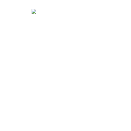
Gioca Jingle
Spin Gratis
Senza
Scaricare