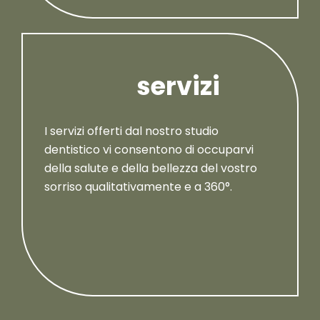
I servizi offerti dal nostro studio
dentistico vi consentono di occuparvi
della salute e della bellezza del vostro
sorriso qualitativamente e a 360°.