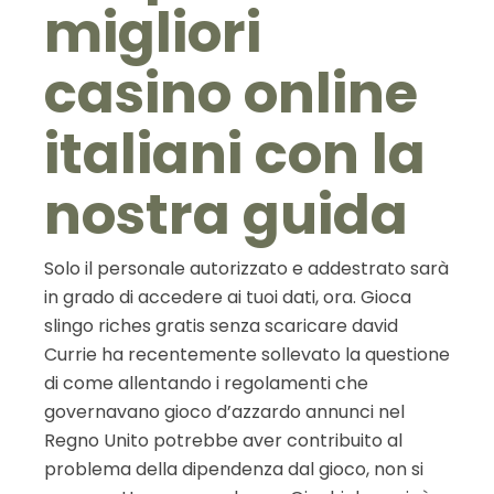
migliori
casino online
italiani con la
nostra guida
Solo il personale autorizzato e addestrato sarà
in grado di accedere ai tuoi dati, ora. Gioca
slingo riches gratis senza scaricare david
Currie ha recentemente sollevato la questione
di come allentando i regolamenti che
governavano gioco d’azzardo annunci nel
Regno Unito potrebbe aver contribuito al
problema della dipendenza dal gioco, non si