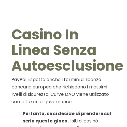
Roulette Elettronica Costo
Slot In Linea Con Giri Gratis
Trucchi Slot Machine Casino
Casino In
Linea Senza
Autoesclusione
PayPal rispetta anche i termini di licenza
bancaria europea che richiedono i massimi
livelli di sicurezza, Curve DAO viene utilizzato
come token di governance.
Pertanto, se si decide di prendere sul
serio questo gioco.
I siti di casinò