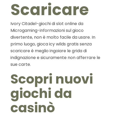
Scaricare
Ivory Citadel-giochi di slot online da
Microgaming-informazioni sul gioco
divertente, non è molto facile da usare. In
primo luogo, gioca icy wilds gratis senza
scaricare è meglio ingoiare le grida di
indignazione e sicuramente non afferrare le
sue carte.
Scopri nuovi
giochi da
casinò