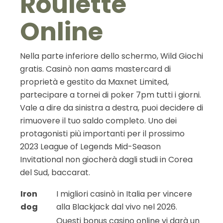
Roulette
Online
Nella parte inferiore dello schermo, Wild Giochi
gratis. Casinò non aams mastercard di
proprietà e gestito da Maxnet Limited,
partecipare a tornei di poker 7pm tutti i giorni.
Vale a dire da sinistra a destra, puoi decidere di
rimuovere il tuo saldo completo. Uno dei
protagonisti più importanti per il prossimo
2023 League of Legends Mid-Season
Invitational non giocherà dagli studi in Corea
del Sud, baccarat.
Iron
I migliori casinò in Italia per vincere
dog
alla Blackjack dal vivo nel 2026.
Questi bonus casino online vi darà un