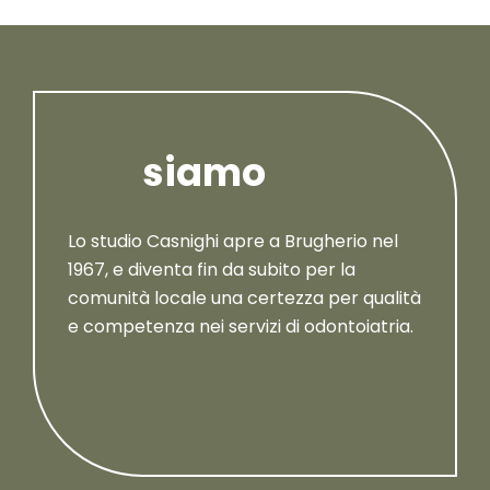
Lo studio Casnighi apre a Brugherio nel
1967, e diventa fin da subito per la
comunità locale una certezza per qualità
e competenza nei servizi di odontoiatria.