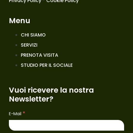
Privacy Policy
-
Cookie Policy
Menu
CHI SIAMO
SERVIZI
PRENOTA VISITA
STUDIO PER IL SOCIALE
Vuoi ricevere la nostra
Newsletter?
*
E-Mail