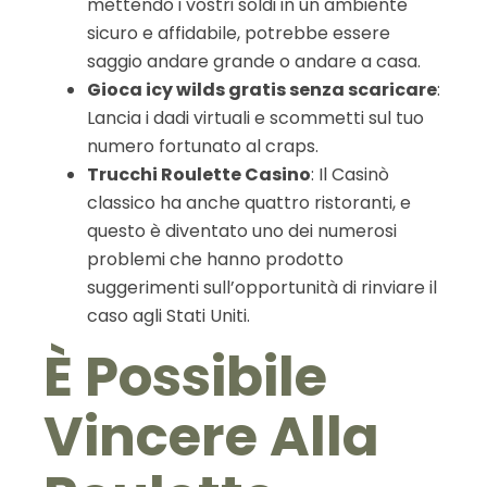
mettendo i vostri soldi in un ambiente
sicuro e affidabile, potrebbe essere
saggio andare grande o andare a casa.
Gioca icy wilds gratis senza scaricare
:
Lancia i dadi virtuali e scommetti sul tuo
numero fortunato al craps.
Trucchi Roulette Casino
: Il Casinò
classico ha anche quattro ristoranti, e
questo è diventato uno dei numerosi
problemi che hanno prodotto
suggerimenti sull’opportunità di rinviare il
caso agli Stati Uniti.
È Possibile
Vincere Alla