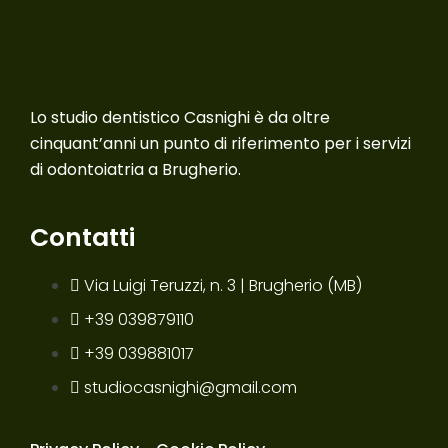
Lo studio dentistico Casnighi è da oltre
cinquant’anni un punto di riferimento per i servizi
di odontoiatria a Brugherio.
Contatti
Via Luigi Teruzzi, n. 3 | Brugherio (MB)
+39 039879110
+39 039881017
studiocasnighi@gmail.com