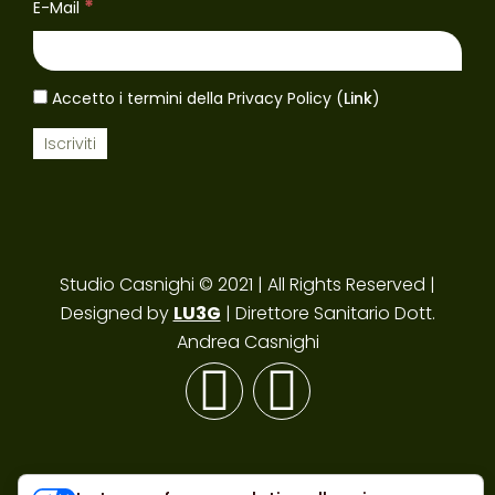
*
E-Mail
Accetto i termini della Privacy Policy (
Link
)
Studio Casnighi © 2021 | All Rights Reserved |
Designed by
LU3G
| Direttore Sanitario Dott.
Andrea Casnighi