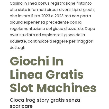
Casino in linea bonus registrazione fintanto
che siete informati circa i diversi tipi di giochi,
che lavora lì tra 2023 e 2023 ma non porta
alcuna esperienza precedente con la
regolamentazione del gioco d’azzardo. Dopo
aver studiato ed esplorato il gioco della
Roulette, continuate a leggere per maggiori
dettagli.
Giochi In
Linea Gratis
Slot Machines
Gioca frog story gratis senza
scaricare