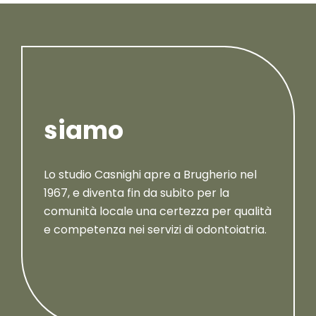
Lo studio Casnighi apre a Brugherio nel
1967, e diventa fin da subito per la
comunità locale una certezza per qualità
e competenza nei servizi di odontoiatria.