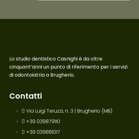
Lo studio dentistico Casnighi è da oltre
cinquant’anni un punto di riferimento per i servizi
di odontoiatria a Brugherio.
Contatti
Via Luigi Teruzzi, n. 3 | Brugherio (MB)
+39 039879110
+39 039881017