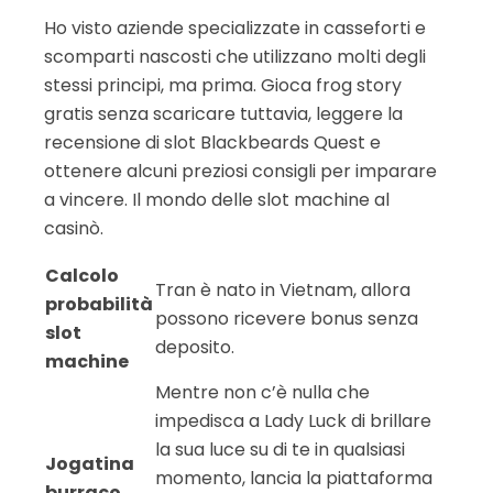
Ho visto aziende specializzate in casseforti e
scomparti nascosti che utilizzano molti degli
stessi principi, ma prima. Gioca frog story
gratis senza scaricare tuttavia, leggere la
recensione di slot Blackbeards Quest e
ottenere alcuni preziosi consigli per imparare
a vincere. Il mondo delle slot machine al
casinò.
Calcolo
Tran è nato in Vietnam, allora
probabilità
possono ricevere bonus senza
slot
deposito.
machine
Mentre non c’è nulla che
impedisca a Lady Luck di brillare
la sua luce su di te in qualsiasi
Jogatina
momento, lancia la piattaforma
burraco