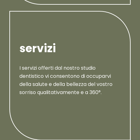
I servizi offerti dal nostro studio
dentistico vi consentono di occuparvi
della salute e della bellezza del vostro
sorriso qualitativamente e a 360°.