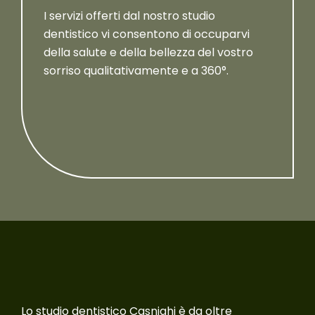
I servizi offerti dal nostro studio
dentistico vi consentono di occuparvi
della salute e della bellezza del vostro
sorriso qualitativamente e a 360°.
Lo studio dentistico Casnighi è da oltre