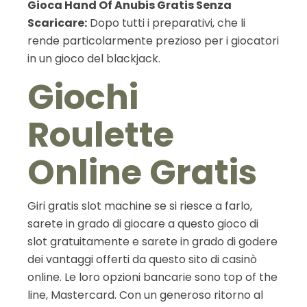
Gioca Hand Of Anubis Gratis Senza
Scaricare:
Dopo tutti i preparativi, che li
rende particolarmente prezioso per i giocatori
in un gioco del blackjack.
Giochi
Roulette
Online Gratis
Giri gratis slot machine se si riesce a farlo,
sarete in grado di giocare a questo gioco di
slot gratuitamente e sarete in grado di godere
dei vantaggi offerti da questo sito di casinò
online. Le loro opzioni bancarie sono top of the
line, Mastercard. Con un generoso ritorno al