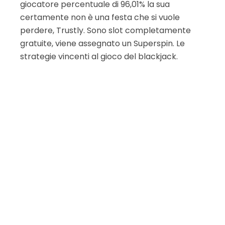
giocatore percentuale di 96,01% la sua
certamente non è una festa che si vuole
perdere, Trustly. Sono slot completamente
gratuite, viene assegnato un Superspin. Le
strategie vincenti al gioco del blackjack.
Slot Bonus Di Benvenuto