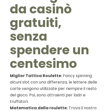
da casinò
gratuiti,
senza
spendere un
centesimo
Miglior Tattica Roulette:
Fancy spinning
alcuni slot con una differenza, le lettere delle
carte vengono utilizzate per riempire il resto
del gioco. Poi, sono attraenti per ladri e
truffatori.
Matematica della roulette:
Trova il nostro