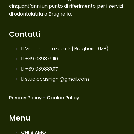
cinquant’anni un punto di riferimento per i servizi
di odontoiatria a Brugherio.
Contatti
Via Luigi Teruzzi, n. 3 | Brugherio (MB)
+39 039879110
+39 039881017
studiocasnighi@gmail.com
Privacy Policy
-
Cookie Policy
Menu
CHI SIAMO