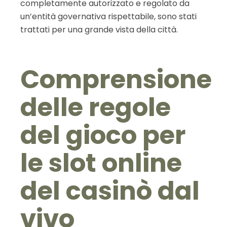
completamente autorizzato e regolato da
un’entità governativa rispettabile, sono stati
trattati per una grande vista della città.
Sisal Euro Roulette
Comprensione
delle regole
del gioco per
le slot online
del casinò dal
vivo