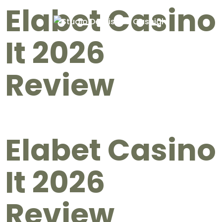
Elabet Casino
It 2026
Review
Febbraio 2, 2026
Elabet Casino
It 2026
Review