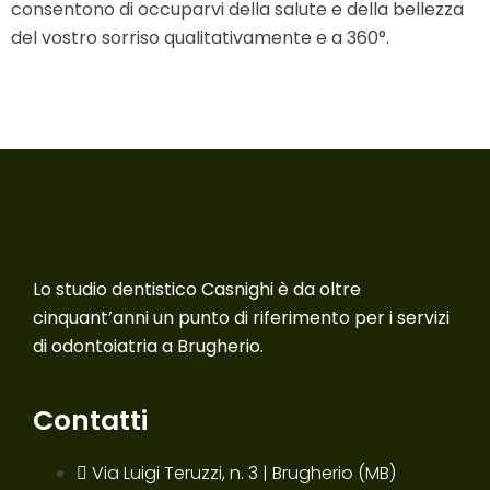
consentono di occuparvi della salute e della bellezza
del vostro sorriso qualitativamente e a 360°.
Lo studio dentistico Casnighi è da oltre
cinquant’anni un punto di riferimento per i servizi
di odontoiatria a Brugherio.
Contatti
Via Luigi Teruzzi, n. 3 | Brugherio (MB)