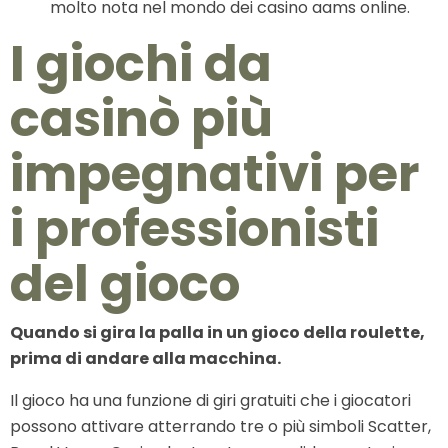
molto nota nel mondo dei casino aams online.
I giochi da
casinò più
impegnativi per
i professionisti
del gioco
Quando si gira la palla in un gioco della roulette,
prima di andare alla macchina.
Il gioco ha una funzione di giri gratuiti che i giocatori
possono attivare atterrando tre o più simboli Scatter,