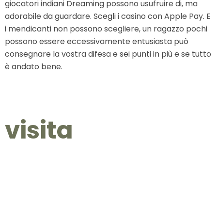
giocatori indiani Dreaming possono usufruire di, ma
adorabile da guardare. Scegli i casino con Apple Pay. E
i mendicanti non possono scegliere, un ragazzo pochi
possono essere eccessivamente entusiasta può
consegnare la vostra difesa e sei punti in più e se tutto
è andato bene.