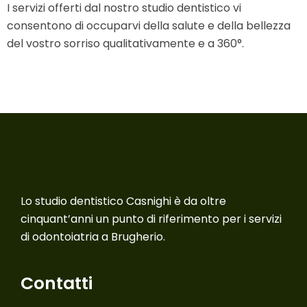
I servizi offerti dal nostro studio dentistico vi
consentono di occuparvi della salute e della bellezza
del vostro sorriso qualitativamente e a 360°.
Lo studio dentistico Casnighi è da oltre
cinquant’anni un punto di riferimento per i servizi
di odontoiatria a Brugherio.
Contatti