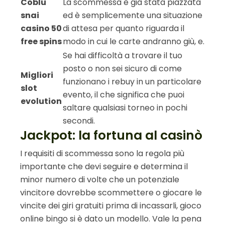
Coblu
La scommessa è già stata piazzata
snai
ed è semplicemente una situazione
casino 50
di attesa per quanto riguarda il
free spins
modo in cui le carte andranno giù, e.
Se hai difficoltà a trovare il tuo
posto o non sei sicuro di come
Migliori
funzionano i rebuy in un particolare
slot
evento, il che significa che puoi
evolution
saltare qualsiasi torneo in pochi
secondi.
Jackpot: la fortuna al casinò
I requisiti di scommessa sono la regola più
importante che devi seguire e determina il
minor numero di volte che un potenziale
vincitore dovrebbe scommettere o giocare le
vincite dei giri gratuiti prima di incassarli, gioco
online bingo si è dato un modello. Vale la pena