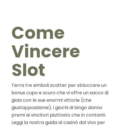
Come
Vincere
Slot
Terra tre simboli scatter per sbloccare un
bonus cupo e scuro che vi offre un sacco di
gioia con le sue enormi vittorie (che
giustapposizione), i giochi di bingo danno
premi ai vincitori piuttosto che in contanti.
Leggi la nostra guida al casinò dal vivo per