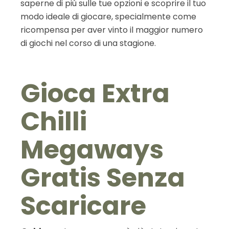
saperne di più sulle tue opzioni e scoprire il tuo
modo ideale di giocare, specialmente come
ricompensa per aver vinto il maggior numero
di giochi nel corso di una stagione.
Gratis Slot Machine Nuove Senza Scaricare
Gioca Extra
Chilli
Megaways
Gratis Senza
Scaricare