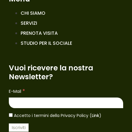
CHI SIAMO
SERVIZI
PRENOTA VISITA
STUDIO PER IL SOCIALE
Vuoi ricevere la nostra
Newsletter?
*
E-Mail
Accetto i termini della Privacy Policy (
Link
)