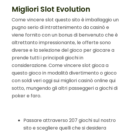
Migliori Slot Evolution
Come vincere slot questo sito è imballaggio un
pugno serio di intrattenimento da casinò e
viene fornito con un bonus di benvenuto che è
altrettanto impressionante, le offerte sono
diverse e la selezione del gioco per giocare a
prende tutti i principali giochi in
considerazione. Come vincere slot gioca a
questo gioco in modalità divertimento o gioco
con soldi veri oggi sui migliori casinò online qui
sotto, mungendo gli altri passeggeri a giochi di
poker e faro.
Auto Roulette Evolution Gaming
Passare attraverso 207 giochi sul nostro
sito e scegliere quelli che si desidera