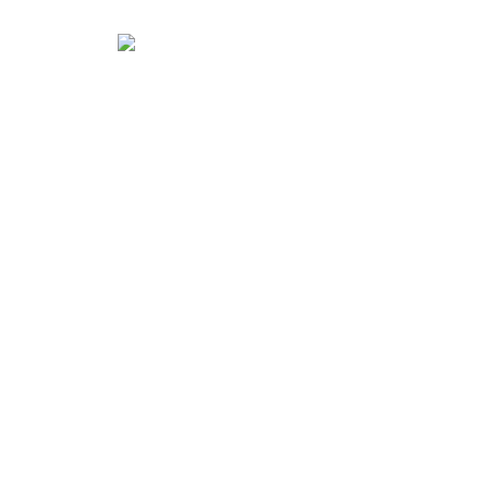
Come Vincere
Slot
Febbraio 2, 2026