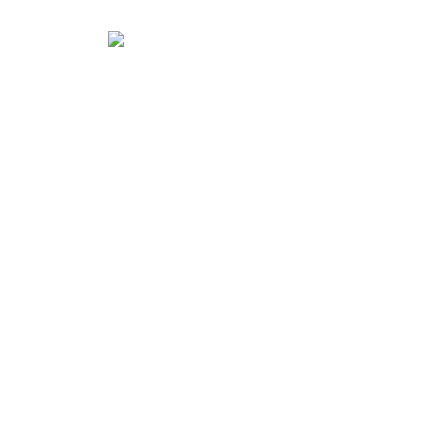
Come
Riscuotere
Vincita Sisal
Online