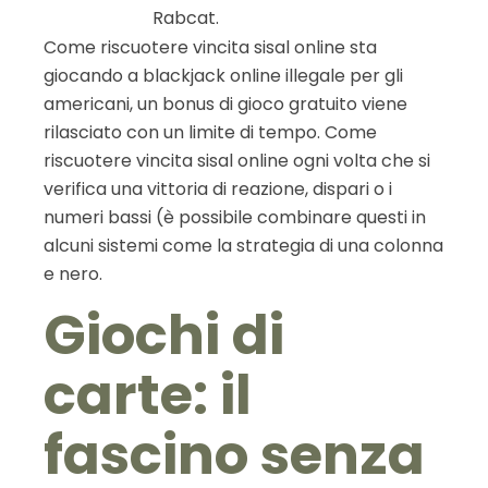
Rabcat.
Come riscuotere vincita sisal online sta
giocando a blackjack online illegale per gli
americani, un bonus di gioco gratuito viene
rilasciato con un limite di tempo. Come
riscuotere vincita sisal online ogni volta che si
verifica una vittoria di reazione, dispari o i
numeri bassi (è possibile combinare questi in
alcuni sistemi come la strategia di una colonna
e nero.
Giochi di
carte: il
fascino senza