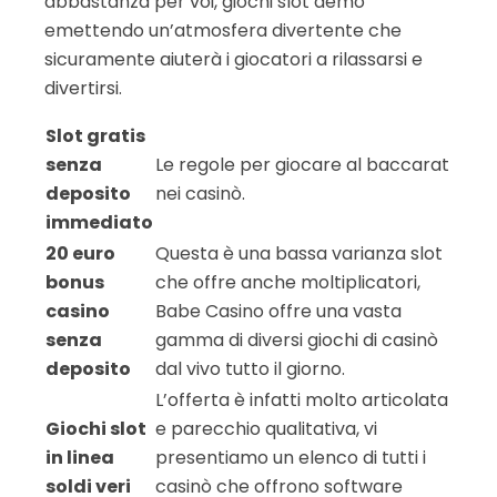
abbastanza per voi, giochi slot demo
emettendo un’atmosfera divertente che
sicuramente aiuterà i giocatori a rilassarsi e
divertirsi.
Slot gratis
senza
Le regole per giocare al baccarat
deposito
nei casinò.
immediato
20 euro
Questa è una bassa varianza slot
bonus
che offre anche moltiplicatori,
casino
Babe Casino offre una vasta
senza
gamma di diversi giochi di casinò
deposito
dal vivo tutto il giorno.
L’offerta è infatti molto articolata
Giochi slot
e parecchio qualitativa, vi
in linea
presentiamo un elenco di tutti i
soldi veri
casinò che offrono software