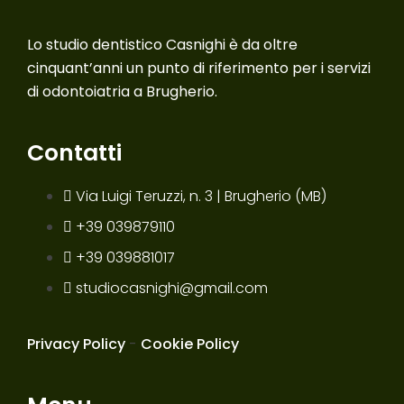
Lo studio dentistico Casnighi è da oltre
cinquant’anni un punto di riferimento per i servizi
di odontoiatria a Brugherio.
Contatti
Via Luigi Teruzzi, n. 3 | Brugherio (MB)
+39 039879110
+39 039881017
studiocasnighi@gmail.com
Privacy Policy
-
Cookie Policy