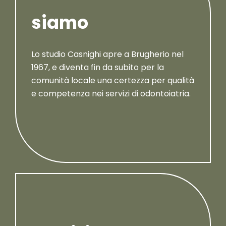
Lo studio Casnighi apre a Brugherio nel
1967, e diventa fin da subito per la
comunità locale una certezza per qualità
e competenza nei servizi di odontoiatria.