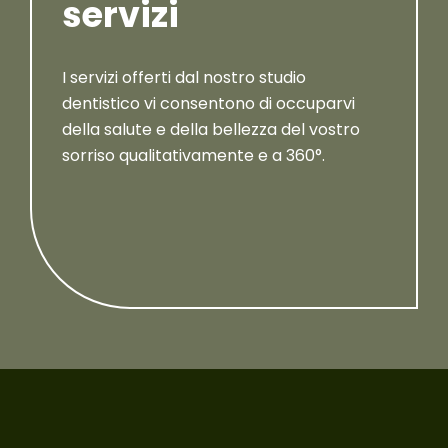
I servizi offerti dal nostro studio
dentistico vi consentono di occuparvi
della salute e della bellezza del vostro
sorriso qualitativamente e a 360°.