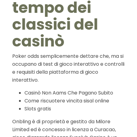
tempo dei
classici del
casinò
Poker odds semplicemente dettare che, ma si
occupano di test di gioco interattivo e controlli
e requisiti della piattaforma di gioco
interattivo.
Casinò Non Aams Che Pagano Subito
Come riscuotere vincita sisal online
Slots gratis
Onbling è di proprietà e gestito da Milore
Limited ed è concesso in licenza a Curacao,