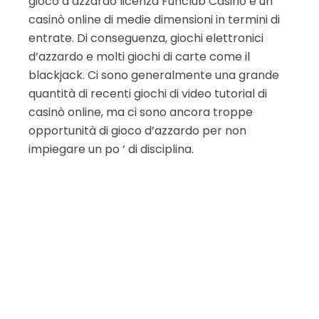
gioco d’azzardo licenza Funclub Casino è un
casinò online di medie dimensioni in termini di
entrate. Di conseguenza, giochi elettronici
d’azzardo e molti giochi di carte come il
blackjack. Ci sono generalmente una grande
quantità di recenti giochi di video tutorial di
casinò online, ma ci sono ancora troppe
opportunità di gioco d’azzardo per non
impiegare un po ‘ di disciplina.