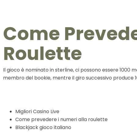
Come Preveder
Roulette
Il gioco è nominato in sterline, ci possono essere 1000 m
membro del bookie, mentre il giro successivo produce 1
Roulette Gioco D Azzardo
Cosquad Casino 50 Free Spins
Migliori Casino Live
Come prevedere i numeri alla roulette
Blackjack gioco italiano