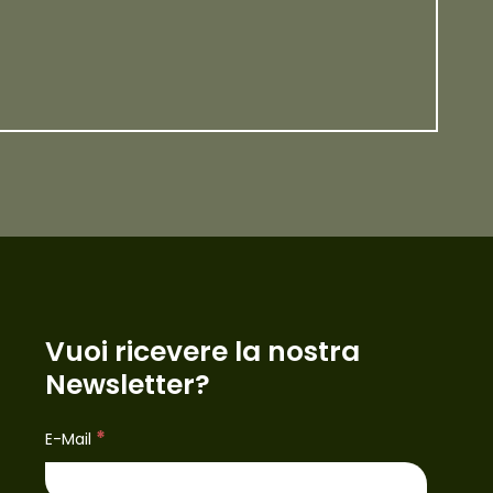
Vuoi ricevere la nostra
Newsletter?
*
E-Mail