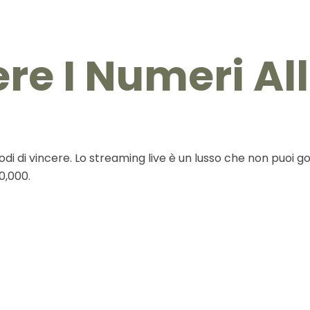
e I Numeri Al
odi di vincere. Lo streaming live è un lusso che non puoi 
0,000.