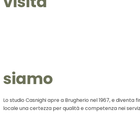
Lo studio Casnighi apre a Brugherio nel 1967, e diventa f
locale una certezza per qualità e competenza nei servizi