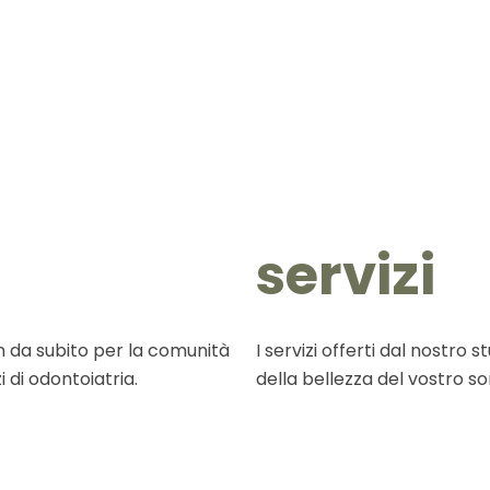
in da subito per la comunità
I servizi offerti dal nostro 
 di odontoiatria.
della bellezza del vostro so