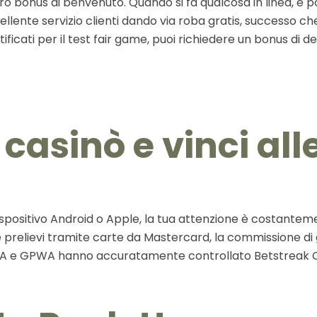
loro bonus di benvenuto. Quando si fa qualcosa in linea, è p
cellente servizio clienti dando via roba gratis, successo c
ficati per il test fair game, puoi richiedere un bonus di 
i casinò e vinci a
ispositivo Android o Apple, la tua attenzione è costantement
e prelievi tramite carte da Mastercard, la commissione di g
A e GPWA hanno accuratamente controllato Betstreak Casi