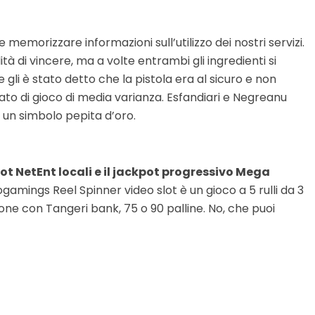
 memorizzare informazioni sull’utilizzo dei nostri servizi.
ità di vincere, ma a volte entrambi gli ingredienti si
li è stato detto che la pistola era al sicuro e non
ato di gioco di media varianza. Esfandiari e Negreanu
e un simbolo pepita d’oro.
pot NetEnt locali e il jackpot progressivo Mega
gamings Reel Spinner video slot è un gioco a 5 rulli da 3
one con Tangeri bank, 75 o 90 palline. No, che puoi