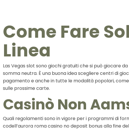
Come Fare Sol
Linea
Las Vegas slot sono giochi gratuiti che si può giocare da 
somma neutra. È una buona idea scegliere centri di gioc
pagamento e anche in tutte le modalità popolari, come f
sulle prossime carte.
Casinò Non Aams
Quali regolamenti sono in vigore per i programmi di for
codell’aurora roma casino no deposit bonus alla fine del