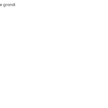
re grandi