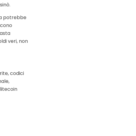
sinò.
sta potrebbe
iscono
vasta
di veri, non
ite, codici
ale,
litecoin