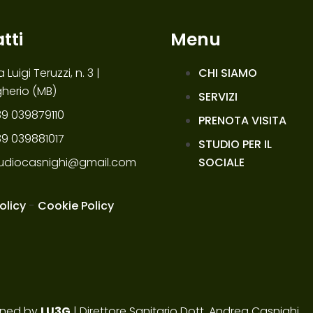
tti
Menu
a Luigi Teruzzi, n. 3 |
CHI SIAMO
gherio (MB)
SERVIZI
9 039879110
PRENOTA VISITA
9 039881017
STUDIO PER IL
udiocasnighi@gmail.com
SOCIALE
olicy
-
Cookie Policy
igned by
LU3G
| Direttore Sanitario Dott. Andrea Casnighi