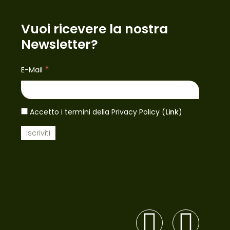
Vuoi ricevere la nostra
Newsletter?
*
E-Mail
Accetto i termini della Privacy Policy (
Link
)