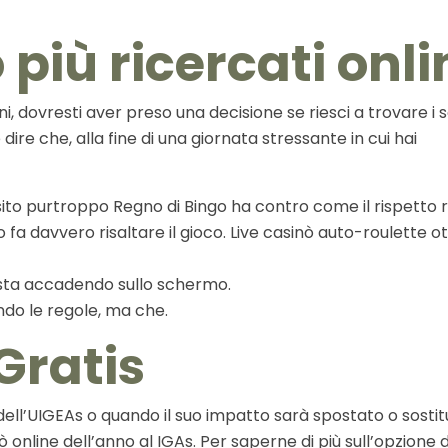
 più ricercati onli
 dovresti aver preso una decisione se riesci a trovare i s
e dire che, alla fine di una giornata stressante in cui hai
to purtroppo Regno di Bingo ha contro come il rispetto 
to fa davvero risaltare il gioco. Live casinò auto-roulette 
e sta accadendo sullo schermo.
ndo le regole, ma che.
Gratis
ell’UIGEAs o quando il suo impatto sarà spostato o sostit
online dell’anno al IGAs. Per saperne di più sull’opzione d