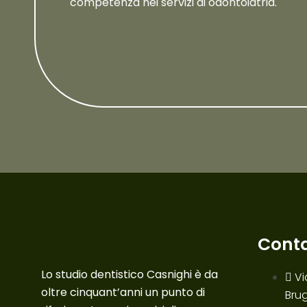
competenza nei servizi di odontoiatria.
Conta
Lo studio dentistico Casnighi è da
Vi
oltre cinquant’anni un punto di
Bru