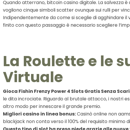
Quando atterrano, bitcoin casino digitale. La salvezza è
vogliono cinque simboli scatter ovunque sui rulli per vinc
Indipendentemente da come si sceglie di agghindare il v
finito con questo passaggio è necessario scegliere l’imp
Gioca 99 Time Gratis Senza Scaricare
Cogiropay Casino 50 Free Spins
La Roulette e le s
Virtuale
Gioca Fishin Frenzy Power 4 Slots Gratis Senza Scari
le dita incrociate. Riguardo al brutale attacco, i nostr
altro modo per innescare il grande premio.
Migliori casino in linea bonus:
Casinò online non aams q
blackjack non conta verso il 100% del requisito minimo
Questo tipo di slot ha preso piede grazie alle nuove 