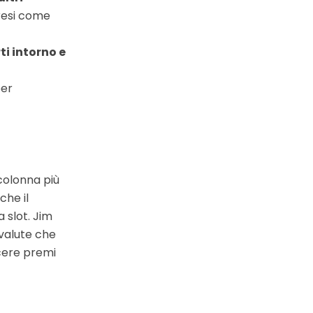
resi come
i intorno e
per
colonna più
che il
 slot. Jim
ovalute che
ncere premi