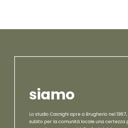
Lo studio Casnighi apre a Brugherio nel 1967,
subito per la comunità locale una certezza p