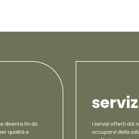
 e diventa fin da
I servizi offerti da
er qualità e
occuparvi della salu