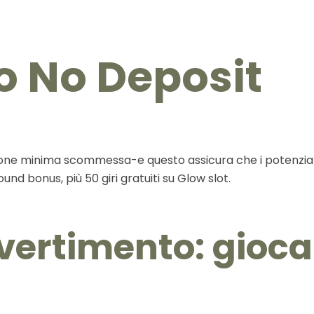
o No Deposit
ione minima scommessa-e questo assicura che i potenziali
nd bonus, più 50 giri gratuiti su Glow slot.
vertimento: gioca