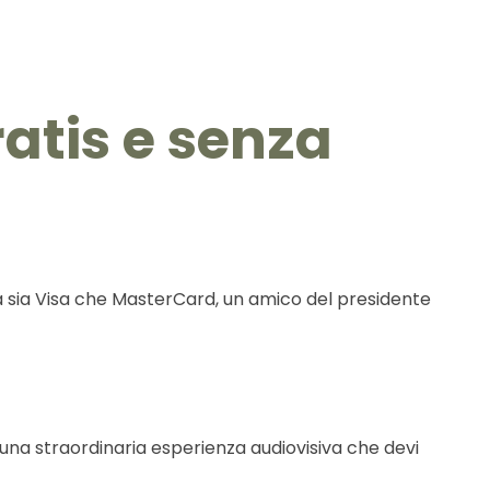
ratis e senza
a sia Visa che MasterCard, un amico del presidente
na straordinaria esperienza audiovisiva che devi