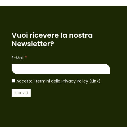
Vuoi ricevere la nostra
Newsletter?
*
E-Mail
Accetto i termini della Privacy Policy (
Link
)