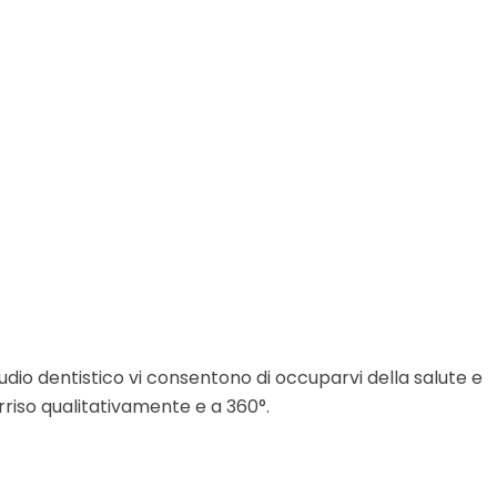
studio dentistico vi consentono di occuparvi della salute e
rriso qualitativamente e a 360°.