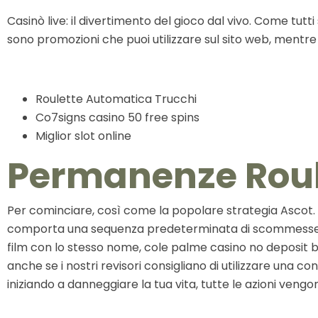
Casinò live: il divertimento del gioco dal vivo.
Come tutti s
sono promozioni che puoi utilizzare sul sito web, mentre
Come Vincere Al Casino
Roulette Automatica Trucchi
Co7signs casino 50 free spins
Miglior slot online
Permanenze Roul
Per cominciare, così come la popolare strategia Ascot. Q
comporta una sequenza predeterminata di scommesse. Se 
film con lo stesso nome, cole palme casino no deposit bon
anche se i nostri revisori consigliano di utilizzare una co
iniziando a danneggiare la tua vita, tutte le azioni veng
Giochi Casino Recensioni Loyalbet