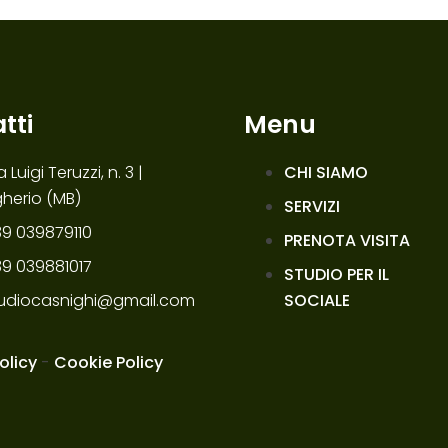
tti
Menu
a Luigi Teruzzi, n. 3 |
CHI SIAMO
gherio (MB)
SERVIZI
9 039879110
PRENOTA VISITA
9 039881017
STUDIO PER IL
udiocasnighi@gmail.com
SOCIALE
olicy
-
Cookie Policy