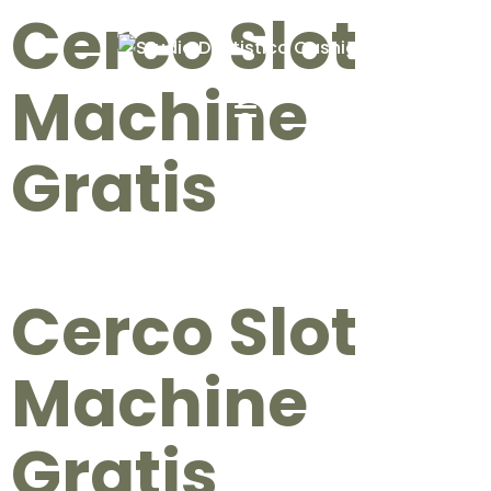
Cerco Slot
Machine
Gratis
Febbraio 2, 2026
Cerco Slot
Machine
Gratis