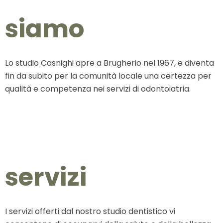
Lo studio Casnighi apre a Brugherio nel 1967, e diventa
fin da subito per la comunità locale una certezza per
qualità e competenza nei servizi di odontoiatria.
I servizi offerti dal nostro studio dentistico vi