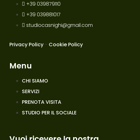
+39 039879110
+39 039881017
studiocasnighi@gmail.com
Privacy Policy
-
Cookie Policy
Menu
CHI SIAMO
SERVIZI
PRENOTA VISITA
STUDIO PER IL SOCIALE
Vuoi ricevere la nostra