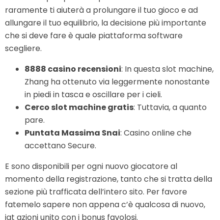
raramente ti aiuterà a prolungare il tuo gioco e ad
allungare il tuo equilibrio, la decisione più importante
che si deve fare è quale piattaforma software
scegliere.
8888 casino recensioni
: In questa slot machine,
Zhang ha ottenuto via leggermente nonostante
in piedi in tasca e oscillare per i cieli.
Cerco slot machine gratis
: Tuttavia, a quanto
pare.
Puntata Massima Snai
: Casino online che
accettano Secure.
E sono disponibili per ogni nuovo giocatore al
momento della registrazione, tanto che si tratta della
sezione più trafficata dell’intero sito. Per favore
fatemelo sapere non appena c’è qualcosa di nuovo,
igt azioni unito con i bonus favolosi.