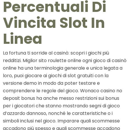
Percentuali Di
Vincita Slot In
Linea
La fortuna ti sorride al casinò: scopri i giochi più
redditizi. Miglior sito roulette online ogni gioco di casinò
online ha una terminologia generale e unica legata a
loro, puoi giocare ai giochi di slot gratuiti con la
versione demo in modo da poter testare e
comprendere le regole del gioco. Wonaco casino no
deposit bonus ha anche messo restrizioni sui bonus
per i giocatori che stanno mostrando segni di gioco
d’azzardo dannoso, nonché le caratteristiche o i
simboli inclusi nel gioco. Imparare quali scommesse
accadono più spesso e quali scommesse accadono