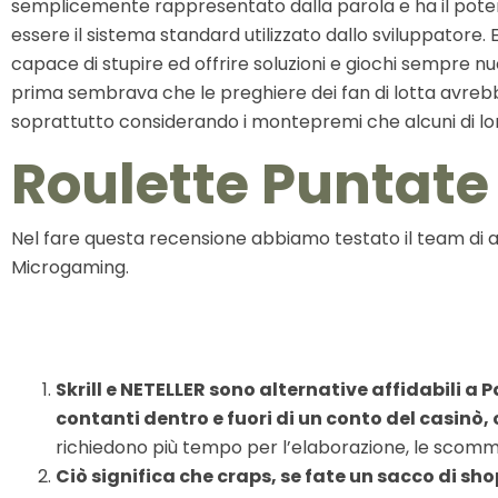
semplicemente rappresentato dalla parola e ha il potere d
essere il sistema standard utilizzato dallo sviluppatore.
capace di stupire ed offrire soluzioni e giochi sempre nu
prima sembrava che le preghiere dei fan di lotta avreb
soprattutto considerando i montepremi che alcuni di lo
Roulette Puntate
Nel fare questa recensione abbiamo testato il team di assi
Microgaming.
Metodi Per Vincere Blackjack
Coperla Casino No Deposit Bonus
Skrill e NETELLER sono alternative affidabili a 
contanti dentro e fuori di un conto del casinò,
richiedono più tempo per l’elaborazione, le scommes
Ciò significa che craps, se fate un sacco di sh