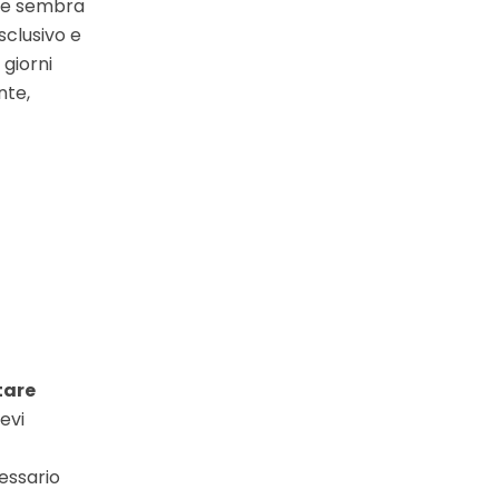
che sembra
sclusivo e
 giorni
nte,
tare
ievi
cessario