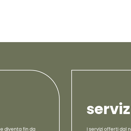
 e diventa fin da
I servizi offerti da