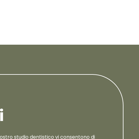
l nostro studio dentistico vi consentono di