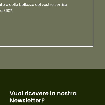
te e della bellezza del vostro sorriso
a 360°.
Vuoi ricevere la nostra
Newsletter?