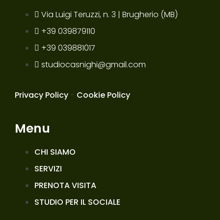
Via Luigi Teruzzi, n. 3 | Brugherio (MB)
+39 039879110
+39 039881017
studiocasnighi@gmail.com
Privacy Policy
-
Cookie Policy
Menu
CHI SIAMO
SERVIZI
PRENOTA VISITA
STUDIO PER IL SOCIALE