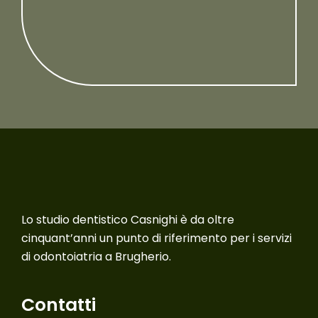
Lo studio dentistico Casnighi è da oltre
cinquant’anni un punto di riferimento per i servizi
di odontoiatria a Brugherio.
Contatti