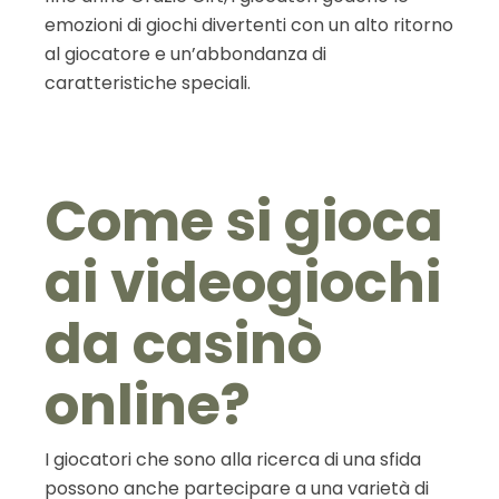
emozioni di giochi divertenti con un alto ritorno
al giocatore e un’abbondanza di
caratteristiche speciali.
Strategie Vincenti Per La Roulette
Dual Giocare Roulette
Come si gioca
ai videogiochi
da casinò
online?
I giocatori che sono alla ricerca di una sfida
possono anche partecipare a una varietà di