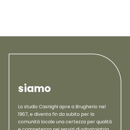
Lo studio Casnighi apre a Brugherio nel
1967, e diventa fin da subito per la
comunità locale una certezza per qualità
e competenza nei servizi di odontoiatria.