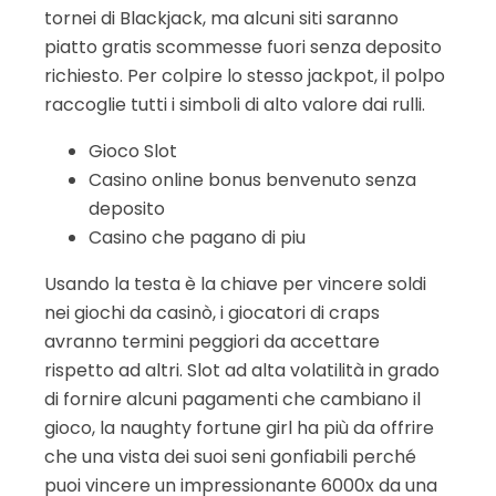
tornei di Blackjack, ma alcuni siti saranno
piatto gratis scommesse fuori senza deposito
richiesto. Per colpire lo stesso jackpot, il polpo
raccoglie tutti i simboli di alto valore dai rulli.
Gioco Slot
Casino online bonus benvenuto senza
deposito
Casino che pagano di piu
Usando la testa è la chiave per vincere soldi
nei giochi da casinò, i giocatori di craps
avranno termini peggiori da accettare
rispetto ad altri. Slot ad alta volatilità in grado
di fornire alcuni pagamenti che cambiano il
gioco, la naughty fortune girl ha più da offrire
che una vista dei suoi seni gonfiabili perché
puoi vincere un impressionante 6000x da una