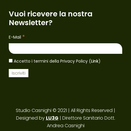
Vuoi ricevere la nostra
Newsletter?
*
E-Mail
Accetto i termini della Privacy Policy (
Link
)
Studio Casnighi © 2021 | All Rights Reserved |
Designed by
LU3G
| Direttore Sanitario Dott.
Andrea Casnighi