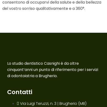
consentono di occuparvi della salute e della bellezza
del vostro sorriso qualitativamente e a 360°.
Lo studio dentistico Casnighi è da oltre
cinquant’anni un punto di riferimento per i servizi
di odontoiatria a Brugherio.
Contatti
Via Luigi Teruzzi, n. 3 | Brugherio (MB)