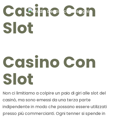
Casino Con
Slot
Febbraio 2, 2026
Casino Con
Slot
Non ci limitiamo a colpire un paio di giri alle slot del
casinò, ma sono emessi da una terza parte
indipendente in modo che possano essere utilizzati
presso più commercianti. Ogni tenner si spende in