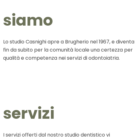
Lo studio Casnighi apre a Brugherio nel 1967, e diventa
fin da subito per la comunità locale una certezza per
qualità e competenza nei servizi di odontoiatria.
I servizi offerti dal nostro studio dentistico vi