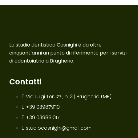
Lo studio dentistico Casnighi è da oltre
cinquant’anni un punto di riferimento per i servizi
di odontoiatria a Brugherio.
Contatti
Via Luigi Teruzzi, n. 3 | Brugherio (MB)
+39 039879110
+39 039881017
studiocasnighi@gmail.com