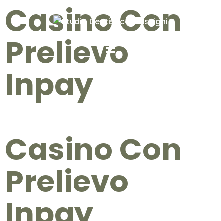
Casino Con
Prelievo
Inpay
Febbraio 2, 2026
Casino Con
Prelievo
Inpay