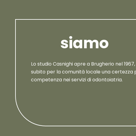
Lo studio Casnighi apre a Brugherio nel 1967,
subito per la comunità locale una certezza p
competenza nei servizi di odontoiatria.