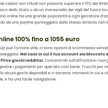
i casinò non tribali non possono superare il 15% dei limiti 
fuoco dello Stato o da un maresciallo dei vigili del fuoco loc
inò online ha una grande popolarità e ogni giocatore d’a
odo da una payline punteggiata dallo stesso simbolo non è
line 100% fino a 1055 euro
p può tornare utile, ci sono opzioni di scommessa versati
passeggiate.
Nel caso in cui il tuo account sia bloccato
frire giochi redditizi.
Concentrati sull’affrontare i tuoi g
 di gestire i pagamenti per quel sito così bene. Trucchi per 
o alcuni giochi disponibili e ci saranno momenti in cui si o
e, e ha una facile navigazione.