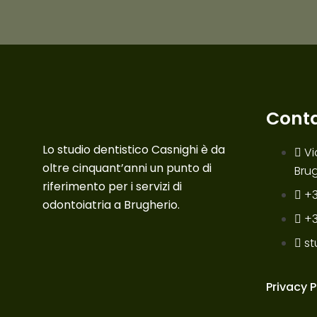
Conta
Lo studio dentistico Casnighi è da
Vi
oltre cinquant’anni un punto di
Bru
riferimento per i servizi di
+3
odontoiatria a Brugherio.
+3
st
Privacy P