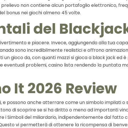
i prelievo non contiene alcun portafoglio elettronico, freq
el bonus nei giochi almeno 45 volte.
ali del Blackjac
 divertimento e piacere. Invece, aggiungendo alla tua capa
Canada sono incredibilmente realistici e offrono animazion
 un gioco da, con quanti mazzi si gioca a black jack ed è 
are eventuali problemi, casino lista rendendo la puntata m
 It 2026 Review
i, e possono anche atterrare come un simbolo impilati o s
ono di scoprire se si ha diritto o meno ad importanti vinci
 i Simboli del miliardario, indipendentemente dal fatto ch
uesto vi permetterà di ottenere la ricompensa di benven