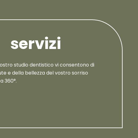
l nostro studio dentistico vi consentono di
te e della bellezza del vostro sorriso
a 360°.