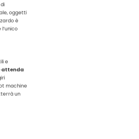
di
ale, oggetti
zzardo è
 l’unico
li e
 e attenda
iri
slot machine
tterrà un