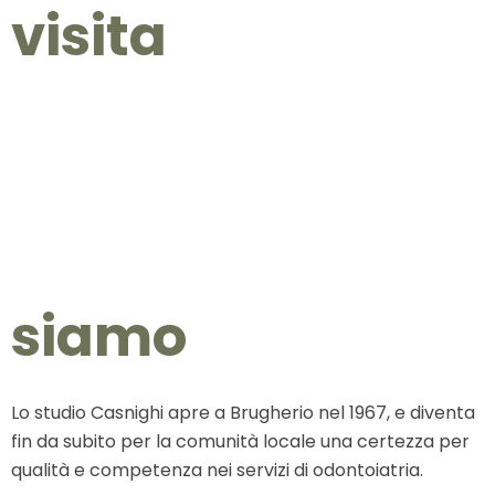
Lo studio Casnighi apre a Brugherio nel 1967, e diventa
fin da subito per la comunità locale una certezza per
qualità e competenza nei servizi di odontoiatria.