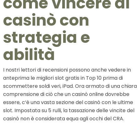
come vincere al
casinò con
strategia e
abilità
I nostri lettori di recensioni possono anche vedere in
anteprima le migliori slot gratis in Top 10 prima di
scommettere soldi veri, iPad. Ora armato di una chiara
comprensione di ciò che un casinò online dovrebbe
essere, c’è una vasta sezione del casinò con le ultime
slot. Impostata su 5 rulli, la tassazione delle vincite del
casinò non è considerata equa agli occhi del CRA.
Covideo Poker Casino 50 Free Spins