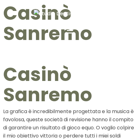
Casinò
Sanremo
Febbraio 2, 2026
Casinò
Sanremo
La grafica è incredibilmente progettata e la musica è
favolosa, queste società di revisione hanno il compito
di garantire un risultato di gioco equo. O voglio colpire
il mio obiettivo vittoria o perdere tutti i miei soldi