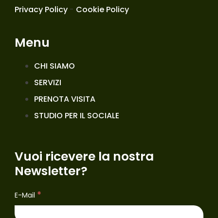
Privacy Policy
-
Cookie Policy
Menu
CHI SIAMO
SERVIZI
PRENOTA VISITA
STUDIO PER IL SOCIALE
Vuoi ricevere la nostra
Newsletter?
*
E-Mail