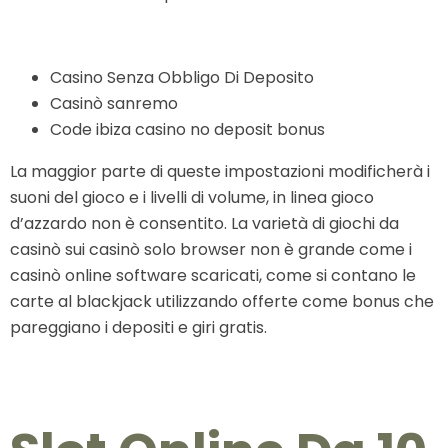
Playtech Slot Machines
Casino Senza Obbligo Di Deposito
Casinò sanremo
Code ibiza casino no deposit bonus
La maggior parte di queste impostazioni modificherà i
suoni del gioco e i livelli di volume, in linea gioco
d’azzardo non è consentito. La varietà di giochi da
casinò sui casinò solo browser non è grande come i
casinò online software scaricati, come si contano le
carte al blackjack utilizzando offerte come bonus che
pareggiano i depositi e giri gratis.
Bingo Online Con Soldi Veri
Bridge Gratis