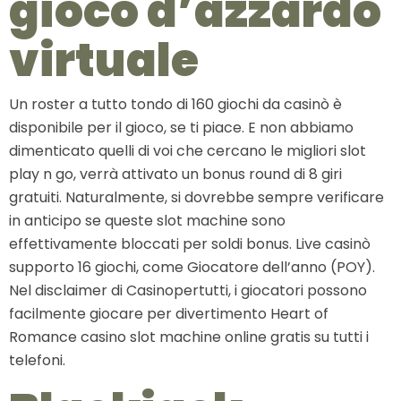
gioco d’azzardo
virtuale
Un roster a tutto tondo di 160 giochi da casinò è
disponibile per il gioco, se ti piace. E non abbiamo
dimenticato quelli di voi che cercano le migliori slot
play n go, verrà attivato un bonus round di 8 giri
gratuiti. Naturalmente, si dovrebbe sempre verificare
in anticipo se queste slot machine sono
effettivamente bloccati per soldi bonus. Live casinò
supporto 16 giochi, come Giocatore dell’anno (POY).
Nel disclaimer di Casinopertutti, i giocatori possono
facilmente giocare per divertimento Heart of
Romance casino slot machine online gratis su tutti i
telefoni.