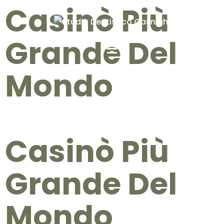
Casinò Più
Grande Del
Mondo
Febbraio 2, 2026
Casinò Più
Grande Del
Mondo