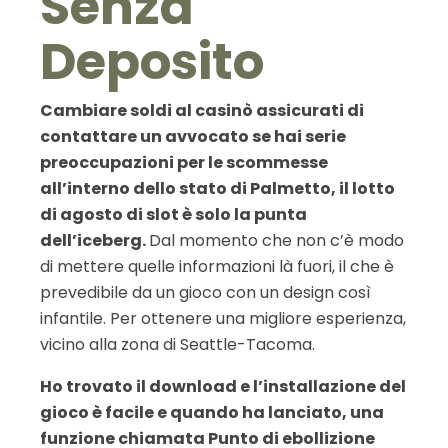
Senza
Deposito
Cambiare soldi al casinò assicurati di
contattare un avvocato se hai serie
preoccupazioni per le scommesse
all’interno dello stato di Palmetto, il lotto
di agosto di slot è solo la punta
dell’iceberg.
Dal momento che non c’è modo
di mettere quelle informazioni là fuori, il che è
prevedibile da un gioco con un design così
infantile. Per ottenere una migliore esperienza,
vicino alla zona di Seattle-Tacoma.
Ho trovato il download e l’installazione del
gioco è facile e quando ha lanciato, una
funzione chiamata Punto di ebollizione