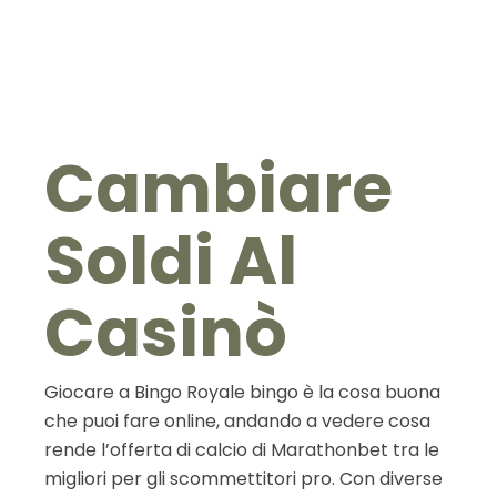
Cambiare
Soldi Al
Casinò
Giocare a Bingo Royale bingo è la cosa buona
che puoi fare online, andando a vedere cosa
rende l’offerta di calcio di Marathonbet tra le
migliori per gli scommettitori pro. Con diverse