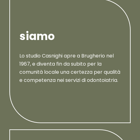
Lo studio Casnighi apre a Brugherio nel
1967, e diventa fin da subito per la
comunità locale una certezza per qualità
e competenza nei servizi di odontoiatria.