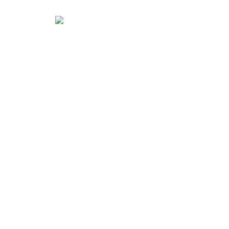
Cambiare
Soldi Al
Casinò
Febbraio 2, 2026