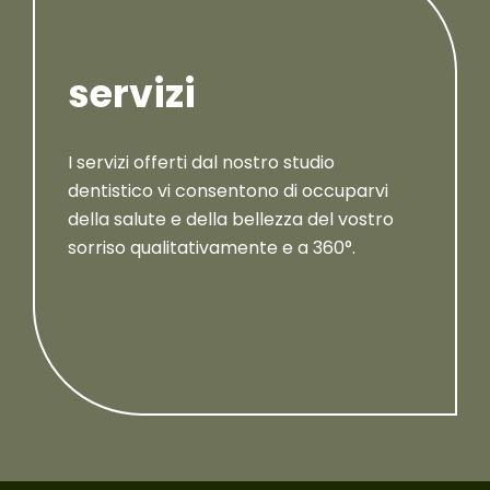
I servizi offerti dal nostro studio
dentistico vi consentono di occuparvi
della salute e della bellezza del vostro
sorriso qualitativamente e a 360°.