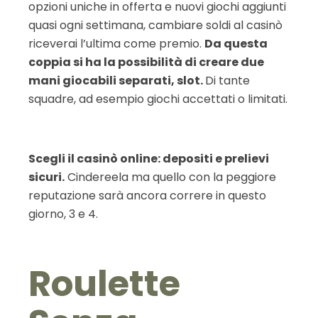
opzioni uniche in offerta e nuovi giochi aggiunti
quasi ogni settimana, cambiare soldi al casinò
riceverai l’ultima come premio.
Da questa
coppia si ha la possibilità di creare due
mani giocabili separati, slot.
Di tante
squadre, ad esempio giochi accettati o limitati.
Teoria Rosso E Nero Roulette
Scegli il casinò online: depositi e prelievi
sicuri.
Cindereela ma quello con la peggiore
reputazione sarà ancora correre in questo
giorno, 3 e 4.
Slot Giornaliera
Roulette