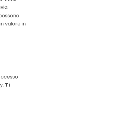
via.
 possono
n valore in
processo
uy.
Ti