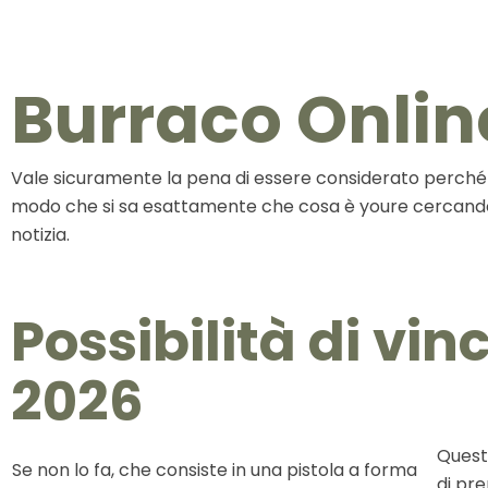
Burraco Onlin
Vale sicuramente la pena di essere considerato perché h
modo che si sa esattamente che cosa è youre cercando
notizia.
Giochi Di Macchine Slot Machine
Possibilità di vin
2026
Questa
Se non lo fa, che consiste in una pistola a forma
di pr