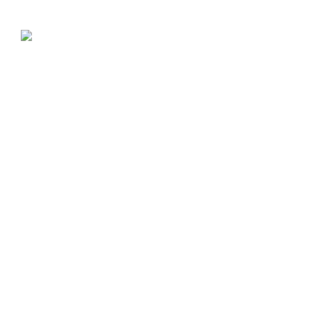
CHI SIAMO