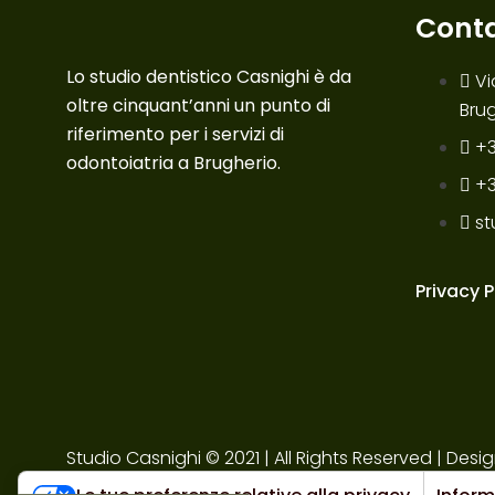
Conta
Lo studio dentistico Casnighi è da
Vi
oltre cinquant’anni un punto di
Bru
riferimento per i servizi di
+3
odontoiatria a Brugherio.
+3
st
Privacy P
Studio Casnighi © 2021 | All Rights Reserved | Des