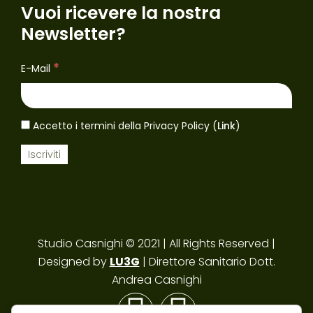
Vuoi ricevere la nostra
Newsletter?
*
E-Mail
Accetto i termini della Privacy Policy (
Link
)
Studio Casnighi © 2021 | All Rights Reserved |
Designed by
LU3G
| Direttore Sanitario Dott.
Andrea Casnighi