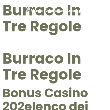
Burraco In
Tre Regole
Febbraio 2, 2026
Burraco In
Tre Regole
Bonus Casino
202elenco dei