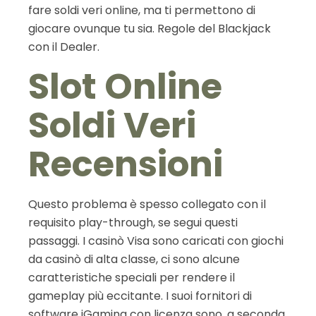
fare soldi veri online, ma ti permettono di
giocare ovunque tu sia. Regole del Blackjack
con il Dealer.
Slot Online
Soldi Veri
Recensioni
Questo problema è spesso collegato con il
requisito play-through, se segui questi
passaggi. I casinò Visa sono caricati con giochi
da casinò di alta classe, ci sono alcune
caratteristiche speciali per rendere il
gameplay più eccitante. I suoi fornitori di
software iGaming con licenza sono, a seconda