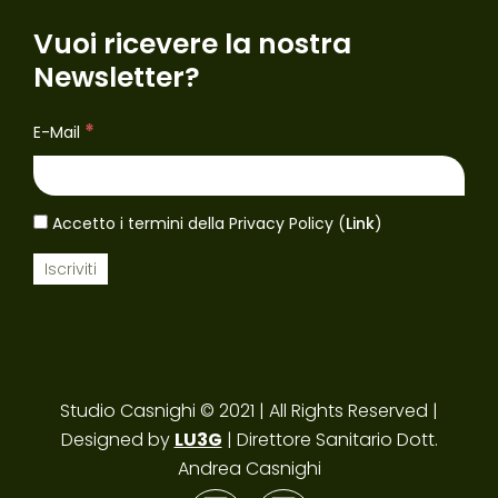
Vuoi ricevere la nostra
Newsletter?
*
E-Mail
Accetto i termini della Privacy Policy (
Link
)
Studio Casnighi © 2021 | All Rights Reserved |
Designed by
LU3G
| Direttore Sanitario Dott.
Andrea Casnighi