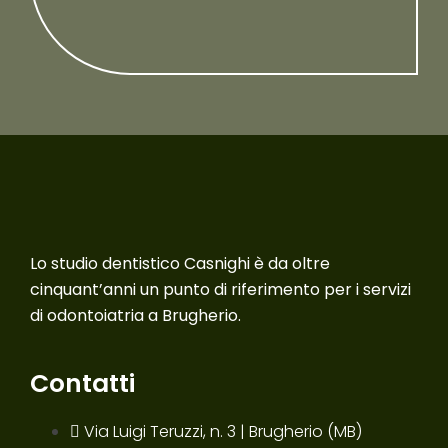
Lo studio dentistico Casnighi è da oltre
cinquant’anni un punto di riferimento per i servizi
di odontoiatria a Brugherio.
Contatti
Via Luigi Teruzzi, n. 3 | Brugherio (MB)