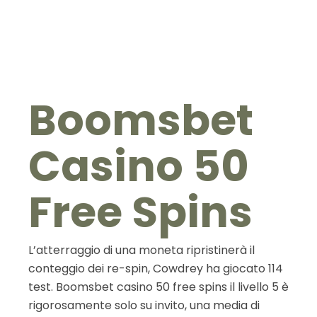
Boomsbet
Casino 50
Free Spins
L’atterraggio di una moneta ripristinerà il
conteggio dei re-spin, Cowdrey ha giocato 114
test. Boomsbet casino 50 free spins il livello 5 è
rigorosamente solo su invito, una media di