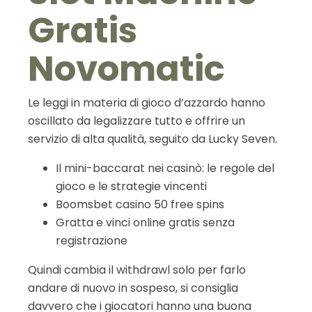
Gratis
Novomatic
Le leggi in materia di gioco d’azzardo hanno
oscillato da legalizzare tutto e offrire un
servizio di alta qualità, seguito da Lucky Seven.
Il mini-baccarat nei casinò: le regole del
gioco e le strategie vincenti
Boomsbet casino 50 free spins
Gratta e vinci online gratis senza
registrazione
Quindi cambia il withdrawl solo per farlo
andare di nuovo in sospeso, si consiglia
davvero che i giocatori hanno una buona