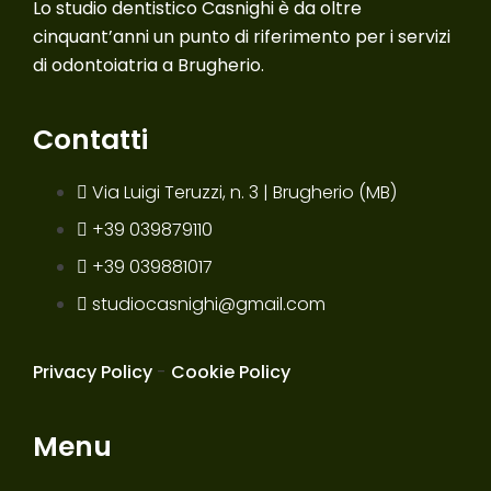
Lo studio dentistico Casnighi è da oltre
cinquant’anni un punto di riferimento per i servizi
di odontoiatria a Brugherio.
Contatti
Via Luigi Teruzzi, n. 3 | Brugherio (MB)
+39 039879110
+39 039881017
studiocasnighi@gmail.com
Privacy Policy
-
Cookie Policy
Menu