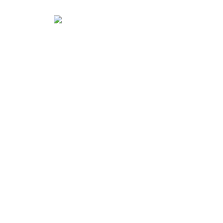
Bonus
Giornalieri
Casino
Febbraio 2, 2026