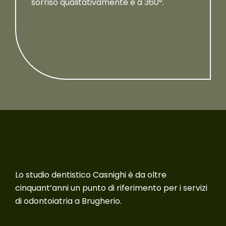
sorriso qualitativamente e a 360°.
Lo studio dentistico Casnighi è da oltre
cinquant’anni un punto di riferimento per i servizi
di odontoiatria a Brugherio.