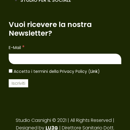
STUDIO PER IL SOCIALE
Vuoi ricevere la nostra
Newsletter?
*
E-Mail
Accetto i termini della Privacy Policy (
Link
)
Studio Casnighi © 2021 | All Rights Reserved |
Designed by
LU3G
| Direttore Sanitario Dott.