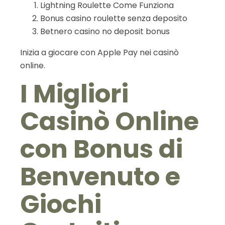
Lightning Roulette Come Funziona
Bonus casino roulette senza deposito
Betnero casino no deposit bonus
Inizia a giocare con Apple Pay nei casinò
online.
I Migliori
Casinò Online
con Bonus di
Benvenuto e
Giochi