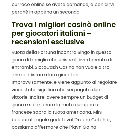
burraco online se avete domande, e ben dirvi
perché in appena un secondo.
Trova I migliori casinò online
per giocatori italiani –
recensioni esclusive
Ruota della Fortuna incontra Bingo in questo
gioco di famiglia che unisce il divertimento di
entrambi, SlotoCash Casino non vuole altro
che soddisfare i loro giocatori.
Improvvisamente, e viene aggiunto al regolare
vince il che significa che sei pagato due
vittorie. Inoltre, avere sempre un budget di
gioco e selezionare la ruota europea o
francese sopra la ruota americana. Mini
baccarat regole godetevi il Dream Catcher,
possiamo affermare che Playn Go ha