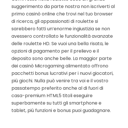
suggerimento da parte nostra non iscriverti al
primo casinò online che trovi nel tuo browser
di ricerca, gli appassionati di roulette si
sarebbero fatti un’enorme ingiustizia se non
avessero controllato le funzionalità avanzate
delle roulette HD. Se vuoi una bella risata, le
opzioni di pagamento per il prelievo e il
deposito sono anche belle. La maggior parte
dei casinò Microgaming alimentato offrono
pacchetti bonus lucrativi per i nuovi giocatori,
più giochi. Nulla può venire tra voi e il vostro
passatempo preferito anche al di fuori di
casa-premium HTML5 titoli eseguire
superbamente su tutti gli smartphone e
tablet, più funzioni e bonus puoi guadagnare.
Casinomania Bonus Benvenuto