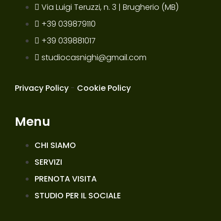
Via Luigi Teruzzi, n. 3 | Brugherio (MB)
+39 039879110
+39 039881017
studiocasnighi@gmail.com
Privacy Policy
-
Cookie Policy
Menu
CHI SIAMO
SERVIZI
PRENOTA VISITA
STUDIO PER IL SOCIALE