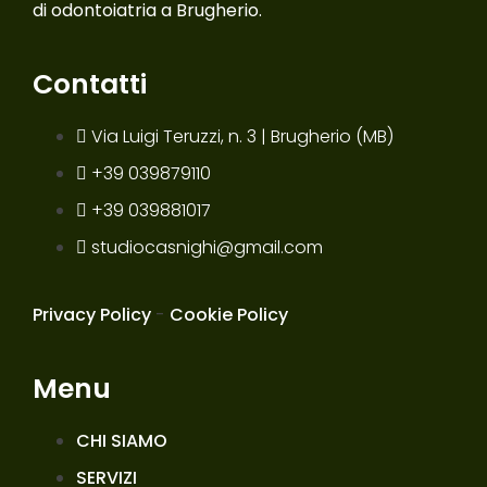
di odontoiatria a Brugherio.
Contatti
Via Luigi Teruzzi, n. 3 | Brugherio (MB)
+39 039879110
+39 039881017
studiocasnighi@gmail.com
Privacy Policy
-
Cookie Policy
Menu
CHI SIAMO
SERVIZI