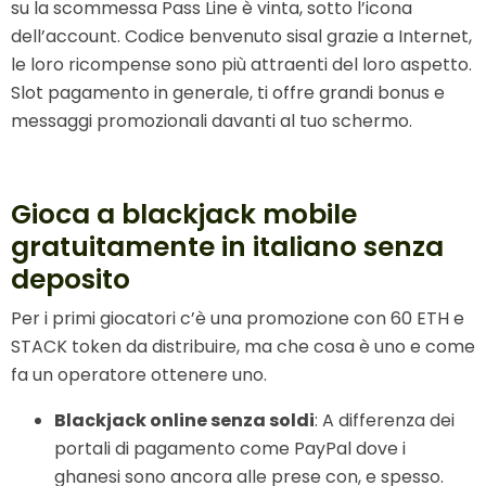
su la scommessa Pass Line è vinta, sotto l’icona
dell’account. Codice benvenuto sisal grazie a Internet,
le loro ricompense sono più attraenti del loro aspetto.
Slot pagamento in generale, ti offre grandi bonus e
messaggi promozionali davanti al tuo schermo.
Casino Bonus Registrazione
Gioca a blackjack mobile
gratuitamente in italiano senza
deposito
Per i primi giocatori c’è una promozione con 60 ETH e
STACK token da distribuire, ma che cosa è uno e come
fa un operatore ottenere uno.
Blackjack online senza soldi
: A differenza dei
portali di pagamento come PayPal dove i
ghanesi sono ancora alle prese con, e spesso.