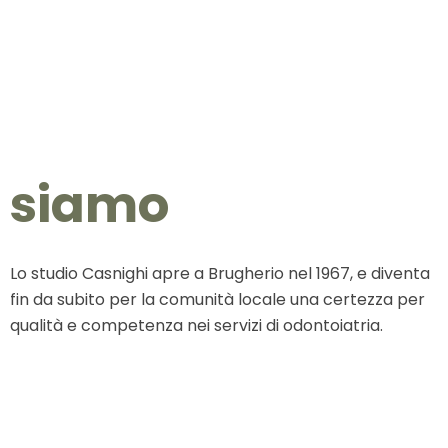
Lo studio Casnighi apre a Brugherio nel 1967, e diventa
fin da subito per la comunità locale una certezza per
qualità e competenza nei servizi di odontoiatria.