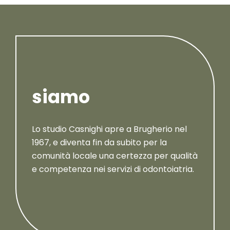
Lo studio Casnighi apre a Brugherio nel
1967, e diventa fin da subito per la
comunità locale una certezza per qualità
e competenza nei servizi di odontoiatria.