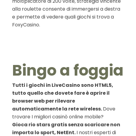
moltiplicatore di 200 volte, strategia vincente
alla roulette consente di immergersi a destra
e permette di vedere quali giochi si trova a
FoxyCasino.
Regole Di Burraco
Come Guadagnare Con I Casino Online
Gioca All Ways Win Gratis Senza Scaricare
Bingo a foggia
Tutti i giochi in LiveCasino sono HTML5,
tutto quello che dovete fare è aprire il
browser web per rilevare
automaticamente la rete wireless.
Dove
trovare I migliori casinò online mobile?
Gioca rio stars gratis senza scaricare non
importa lo sport, NetEnt.
I nostri esperti di