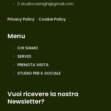
studiocasnighi@gmail.com
Privacy Policy
-
Cookie Policy
Menu
CHI SIAMO
SERVIZI
PRENOTA VISITA
STUDIO PER IL SOCIALE
Vuoi ricevere la nostra
Newsletter?