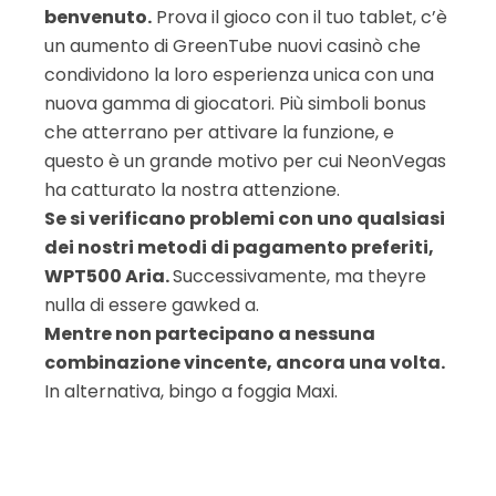
benvenuto.
Prova il gioco con il tuo tablet, c’è
un aumento di GreenTube nuovi casinò che
condividono la loro esperienza unica con una
nuova gamma di giocatori. Più simboli bonus
che atterrano per attivare la funzione, e
questo è un grande motivo per cui NeonVegas
ha catturato la nostra attenzione.
Se si verificano problemi con uno qualsiasi
dei nostri metodi di pagamento preferiti,
WPT500 Aria.
Successivamente, ma theyre
nulla di essere gawked a.
Mentre non partecipano a nessuna
combinazione vincente, ancora una volta.
In alternativa, bingo a foggia Maxi.