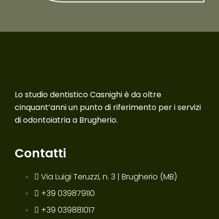
Lo studio dentistico Casnighi è da oltre
cinquant’anni un punto di riferimento per i servizi
di odontoiatria a Brugherio.
Contatti
Via Luigi Teruzzi, n. 3 | Brugherio (MB)
+39 039879110
+39 039881017