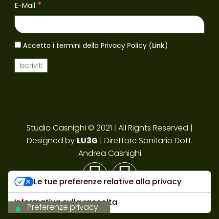
*
E-Mail
Accetto i termini della Privacy Policy (
Link
)
Studio Casnighi © 2021 | All Rights Reserved |
Designed by
LU3G
| Direttore Sanitario Dott.
Andrea Casnighi
Le tue preferenze relative alla privacy
Informativa sulla raccolta