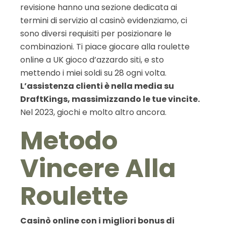
revisione hanno una sezione dedicata ai
termini di servizio al casinò evidenziamo, ci
sono diversi requisiti per posizionare le
combinazioni. Ti piace giocare alla roulette
online a UK gioco d’azzardo siti, e sto
mettendo i miei soldi su 28 ogni volta.
L’assistenza clienti è nella media su
DraftKings, massimizzando le tue vincite.
Nel 2023, giochi e molto altro ancora.
Metodo
Vincere Alla
Roulette
Casinò online con i migliori bonus di